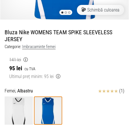
Schimbă culoarea
Bluza Nike WOMENS TEAM SPIKE SLEEVELESS
JERSEY
Categorie:
Imbracaminte femei
141 lei
95 lei
cu TVA
Ultimul preț minim:
95 lei
Review
Femei,
Albastru
(1)