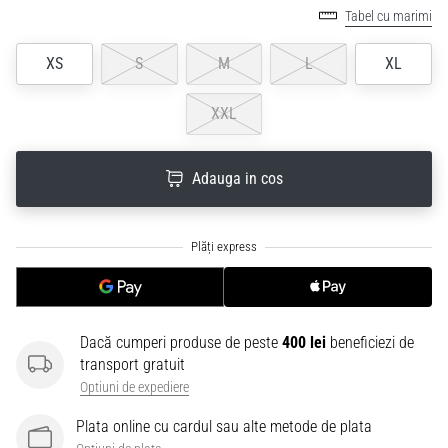
Tabel cu marimi
XS
S
M
L
XL
XXL
Adauga in cos
Dacă cumperi produse de peste
400 lei
beneficiezi de
transport gratuit
Optiuni de expediere
Plata online cu cardul sau alte metode de plata