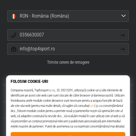
RON - România (Româna)
0356630007
info@top4sport.ro
Trimite cerere de retragere
Despre noi
Servicii clienți