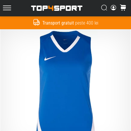
Căutare
Cos
Top4Sport.ro
Transport gratuit
peste 400 lei
Cauta