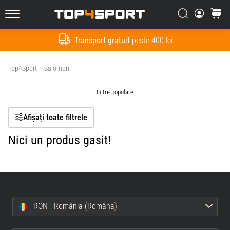
Filtr
Căutare
Cos
Top4Sport.ro
Transport gratuit
peste 400 lei
Cauta
Arata produsele
Top4Sport
Salomon
Afișați toate filtrele
Nici un produs gasit!
RON - România (Româna)