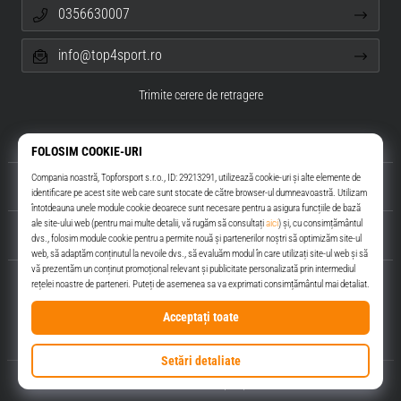
0356630007
info@top4sport.ro
Trimite cerere de retragere
Despre noi
Servicii clienți
Top4Sport.ro
© 2010 – 2026
Top4Sport.ro