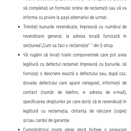
să completați un formular online de reclamații sau vă va
informa cu privire la pașii alternativi de urmat..
Trimiteți bunurile revendicate, împreună cu numărul de
revendicare generat, la adresa locală furnizată în
secțiunea“„Cum sa faci o reclamație” ” din E-shop.
Vă rugăm să livrați toate componentele care pot avea
legătură cu defectul reclamat împreună cu bunurile, să
furnizați o descriere exactă a defectului sau, după caz,
dovada defectului care apare neregulat, informații de
contact (număr de telefon, e- adresa de e-mail),
specificarea drepturilor pe care doriți să le revendicați în
legătură cu reclamația, chitanța de vânzare (copie)
și/sau cardul de garanție.
Cumpărătorul poate alege dacă încheie o asigurare