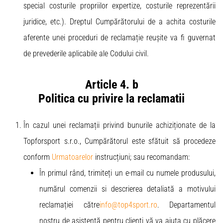
special costurile propriilor expertize, costurile reprezentării
juridice, etc.). Dreptul Cumpărătorului de a achita costurile
aferente unei proceduri de reclamație reușite va fi guvernat
de prevederile aplicabile ale Codului civil.
Article 4. b
Politica cu privire la reclamatii
În cazul unei reclamații privind bunurile achiziționate de la
Topforsport s.r.o., Cumpărătorul este sfătuit să procedeze
conform
Urmatoarelor
instrucțiuni; sau recomandam:
În primul rând, trimiteți un e-mail cu numele produsului,
numărul comenzii si descrierea detaliată a motivului
reclamației către
info@top4sport.ro
. Departamentul
nostru de asistență pentru clienți vă va ajuta cu plăcere