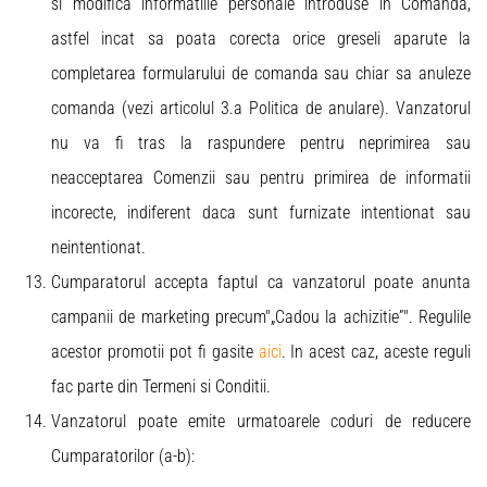
si modifica informatiile personale introduse in Comanda,
astfel incat sa poata corecta orice greseli aparute la
completarea formularului de comanda sau chiar sa anuleze
comanda (vezi articolul 3.a Politica de anulare). Vanzatorul
nu va fi tras la raspundere pentru neprimirea sau
neacceptarea Comenzii sau pentru primirea de informatii
incorecte, indiferent daca sunt furnizate intentionat sau
neintentionat.
Cumparatorul accepta faptul ca vanzatorul poate anunta
campanii de marketing precum"„Cadou la achizitie”". Regulile
acestor promotii pot fi gasite
aici
. In acest caz, aceste reguli
fac parte din Termeni si Conditii.
Vanzatorul poate emite urmatoarele coduri de reducere
Cumparatorilor (a-b):