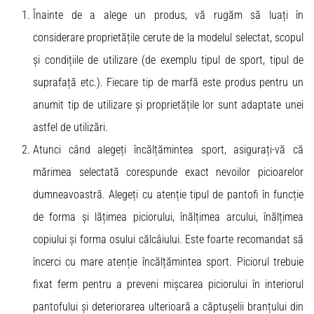
Înainte de a alege un produs, vă rugăm să luați în
considerare proprietățile cerute de la modelul selectat, scopul
și condițiile de utilizare (de exemplu tipul de sport, tipul de
suprafață etc.). Fiecare tip de marfă este produs pentru un
anumit tip de utilizare și proprietățile lor sunt adaptate unei
astfel de utilizări.
Atunci când alegeți încălțămintea sport, asigurați-vă că
mărimea selectată corespunde exact nevoilor picioarelor
dumneavoastră. Alegeți cu atenție tipul de pantofi în funcție
de forma și lățimea piciorului, înălțimea arcului, înălțimea
copiului și forma osului călcâiului. Este foarte recomandat să
încerci cu mare atenție încălțămintea sport. Piciorul trebuie
fixat ferm pentru a preveni mișcarea piciorului în interiorul
pantofului și deteriorarea ulterioară a căptușelii branțului din