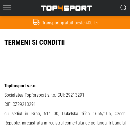
Că
Top4Sport.ro
Transport gratuit
peste 400 lei
TERMENI SI CONDITII
Topforsport s.r.o.
Societatea Topforsport s.r.o. CUI: 29213291
CIF: CZ29213291
cu sediul in Brno, 614 00, Dukelská třída 1666/106, Czech
Republic, inregistrata in registrul comertului de pe langa Tribunalul