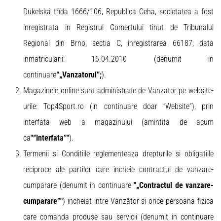
Dukelská třída 1666/106, Republica Ceha, societatea a fost
inregistrata in Registrul Comertului tinut de Tribunalul
Regional din Brno, sectia C, inregistrarea 66187; data
inmatricularii: 16.04.2010 (denumit in
continuare
“„Vanzatorul”;
).
Magazinele online sunt administrate de Vanzator pe website-
urile: Top4Sport.ro (in continuare doar “Website”), prin
interfata web a magazinului (amintita de acum
ca
"“Interfata”"
).
Termenii si Conditiile reglementeaza drepturile si obligatiile
reciproce ale partilor care incheie contractul de vanzare-
cumparare (denumit în continuare
"„Contractul de vanzare-
cumparare”"
) incheiat intre Vanzător si orice persoana fizica
care comanda produse sau servicii (denumit in continuare