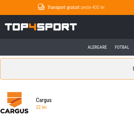
Transport gratuit
peste 400 lei
Top4Sport.ro
ALERGARE
FOTBAL
Cargus
22 lei