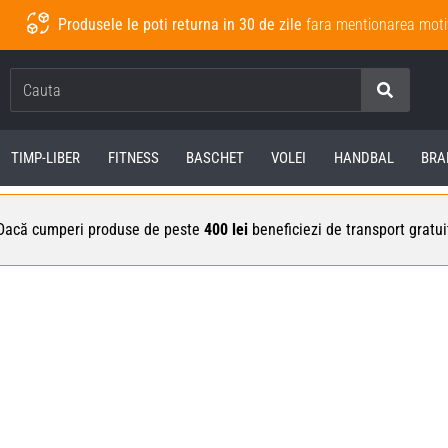
Produsele le poti returna in 30 de zile
fara mentionarea moti
Cauta
TIMP-LIBER
FITNESS
BASCHET
VOLEI
HANDBAL
BRA
Dacă cumperi produse de peste
400 lei
beneficiezi de transport gratui