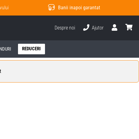
vului
Banii inapoi garantat
Despre noi
Ajutor
Utilizator
Cos
REDUCERI
NDURI
t