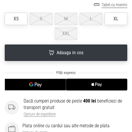
Tabel cu marimi
XS
S
M
L
XL
XXL
Adauga in cos
Dacă cumperi produse de peste
400 lei
beneficiezi de
transport gratuit
Optiuni de expediere
Plata online cu cardul sau alte metode de plata