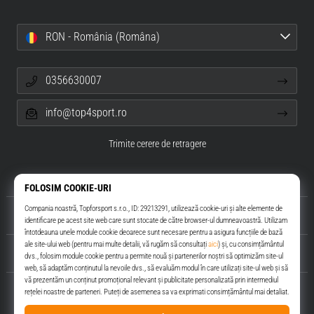
RON - România (Româna)
0356630007
info@top4sport.ro
Trimite cerere de retragere
Despre noi
Servicii clienți