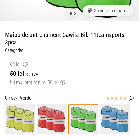
Schimbă culoarea
Maiou de antrenament Cawila Bib 11teamsports
3pcs
Categorie:
63 lei
50 lei
cu TVA
Ultimul preț minim:
50 lei
Review
Unisex,
Verde
(2)