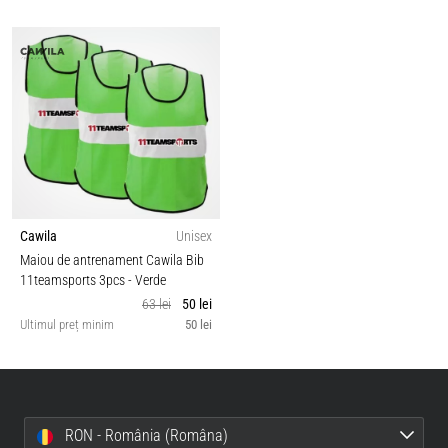
Cawila
Unisex
Maiou de antrenament Cawila Bib
11teamsports 3pcs
- Verde
63 lei
50 lei
Ultimul preț minim
50 lei
RON - România (Româna)