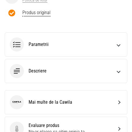
Politică de retur
Produs original
Parametrii
Descriere
Mai multe de la Cawila
Cawila
Evaluare produs
Evaluare produs
Ne-ar placea sa citim opinia ta