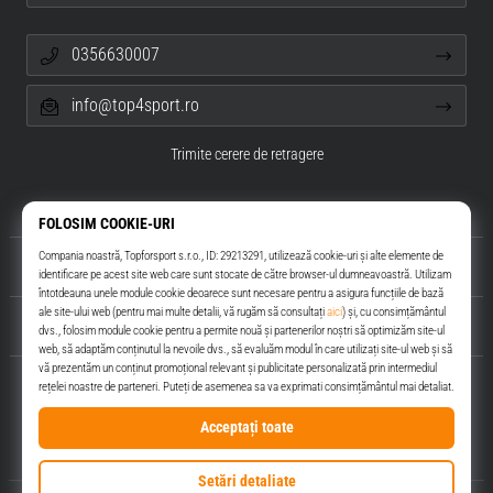
0356630007
info@top4sport.ro
Trimite cerere de retragere
Despre noi
Servicii clienți
Top4Sport.ro