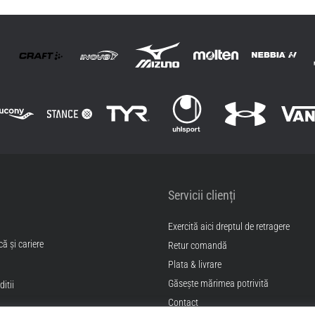
Junior Senior
Servicii clienți
Exercită aici dreptul de retragere
ă și cariere
Retur comandă
Plata & livrare
Găseşte mărimea potrivită
itii
Contact