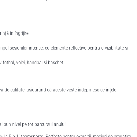
nță în îngrijire
pul sesiunilor intense, cu elemente reflective pentru o vizibilitate și
 fotbal, volei, handbal și baschet
ă de calitate, asigurând că aceste veste îndeplinesc cerințele
i bun nivel pe tot parcursul anului.
ila Bib 11teamsports. Perfecte pentru exerciții, meciuri de pregătire