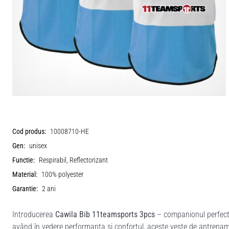
Cod produs:
10008710-HE
Gen:
unisex
Functie:
Respirabil, Reflectorizant
Material:
100% polyester
Garantie:
2 ani
Introducerea
Cawila Bib 11teamsports 3pcs
– companionul perfect 
având în vedere performanța și confortul, aceste veste de antrenam