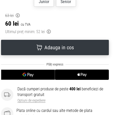
Junior
Senior
63 lei
60 lei
cu TVA
Ultimul preț minim:
52 lei
Adauga in cos
Dacă cumperi produse de peste
400 lei
beneficiezi de
transport gratuit
Optiuni de expediere
Plata online cu cardul sau alte metode de plata