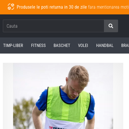
Produsele le poti returna in 30 de zile
fara mentionarea moti
Cauta
TIMP-LIBER
FITNESS
BASCHET
VOLEI
HANDBAL
BRA