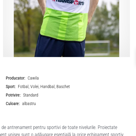
Producator:
Cawila
Sport:
Fotbal, Volei, Handbal, Baschet
Potrivire:
Standard
Culoare:
albastru
de antrenament pentru sportivi de toate nivelurile. Proiectate
ent unisex sunt o adăugare esențială la orice echipament sportiv.