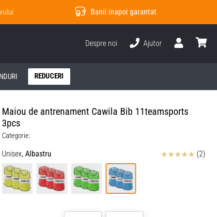
vului
Banii inapoi garantat
Despre noi
Ajutor
Utilizator
Cos
REDUCERI
NDURI
Maiou de antrenament Cawila Bib 11teamsports
3pcs
Categorie:
Review
Unisex,
Albastru
(2)