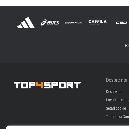
Despre noi
Despre noi
Top4Sport.ro
Locuri de munc
Setari cookie
Termeni si Cond