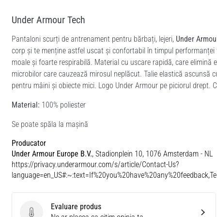
Under Armour Tech
Pantaloni scurți de antrenament pentru bărbați, lejeri,
Under Armou
corp și te menține astfel uscat și confortabil în timpul performanței t
moale și foarte respirabilă. Material cu uscare rapidă, care elimină 
microbilor care cauzează mirosul neplăcut. Talie elastică ascunsă c
pentru mâini și obiecte mici. Logo Under Armour pe piciorul drept. 
Material:
100% poliester
Se poate spăla la mașină
Producator
Under Armour Europe B.V.
, Stadionplein 10, 1076 Amsterdam - NL
https://privacy.underarmour.com/s/article/Contact-Us?
language=en_US#:~:text=If%20you%20have%20any%20feedback,
Evaluare produs
Evaluare produs