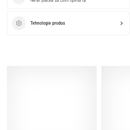
Ne-ar placea sa citim opinia ta
Tehnologie produs
Tehnologie produs