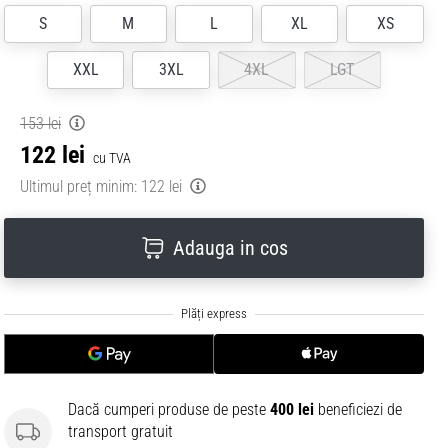
S
M
L
XL
XS
XXL
3XL
4XL
LGT
153 lei
122 lei
cu TVA
Ultimul preț minim:
122 lei
Adauga in cos
Dacă cumperi produse de peste
400 lei
beneficiezi de
transport gratuit