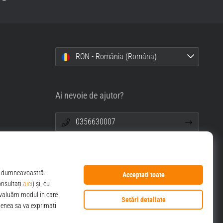
RON - România (Româna)
Ai nevoie de ajutor?
0356630007
info@top4sport.ro