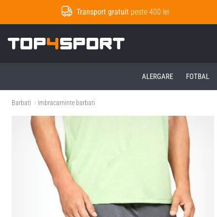
Transport gratuit
peste 400 lei
Top4Sport.ro
ALERGARE
FOTBAL
Barbati
Imbracaminte barbati