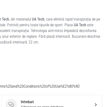
r Tech
, din materialul
UA Tech
, care elimină rapid transpirația de pe
ale. Potriviți pentru toate tipurile de sport. Plasa
UA Tech
este
excelent transpirația. Tehnologia anti-miros împiedică dezvoltarea
u șnur exterior de reglare. Fără plasă interioară. Buzunare deschise
Cusătură interioară: 22 cm.
Terms%20and%20Conditions%20of%20Use%E2%80%9D
Intrebari
Intrebari