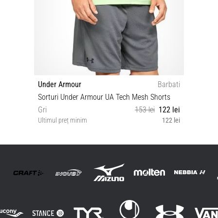
Under Armour
Barbati
Sorturi Under Armour UA Tech Mesh Shorts
Gri
153 lei
122 lei
Ultimul preț minim
122 lei
S M L XL XS XXL 3XL