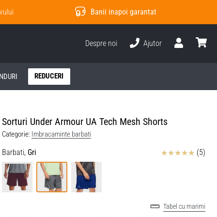
vului
Banii inapoi garantat
Despre noi
Ajutor
Utilizator
Cos
REDUCERI
NDURI
Sorturi Under Armour UA Tech Mesh Shorts
Categorie:
Imbracaminte barbati
Review
Barbati,
Gri
(5)
Tabel cu marimi