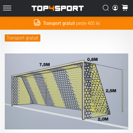
Căutare
Cos
Top4Sport.ro
Transport gratuit
peste 400 lei
Cauta
Transport gratuit