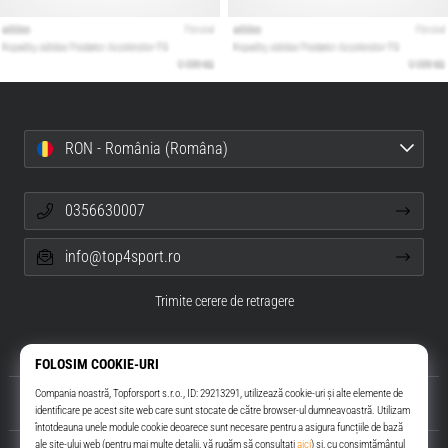
RON - România (Româna)
0356630007
info@top4sport.ro
Trimite cerere de retragere
Despre noi