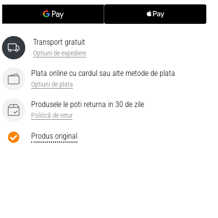
Transport gratuit
Optiuni de expediere
Plata online cu cardul sau alte metode de plata
Optiuni de plata
Produsele le poti returna in 30 de zile
Politică de retur
Produs original