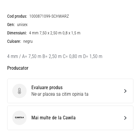
Cod produs:
1000871099-SCHWARZ
Gen:
unisex
Dimensiuni:
4 mm 7,50 x 2,50 m 0,8 x 1,5 m
Culoare:
negru
4 mm / A= 7,50 m B= 2,50 m C= 0,80 m D= 1,50 m
Producator
Evaluare produs
Evaluare produs
Ne-ar placea sa citim opinia ta
Mai multe de la Cawila
Cawila