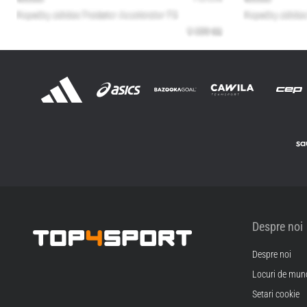
Despre noi
Despre noi
Top4Sport.ro
Locuri de munc
Setari cookie