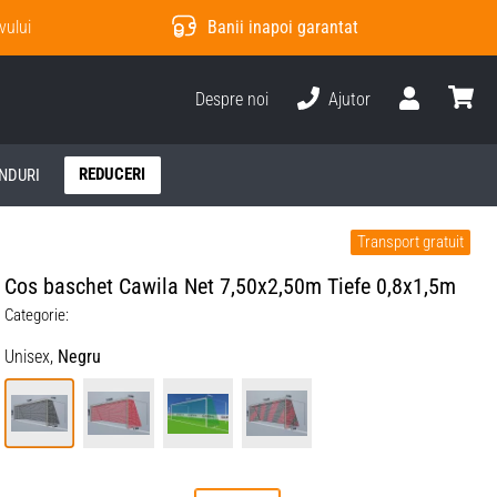
vului
Banii inapoi garantat
Despre noi
Ajutor
Utilizator
Cos
REDUCERI
NDURI
Transport gratuit
Cos baschet Cawila Net 7,50x2,50m Tiefe 0,8x1,5m
Categorie:
Unisex,
Negru