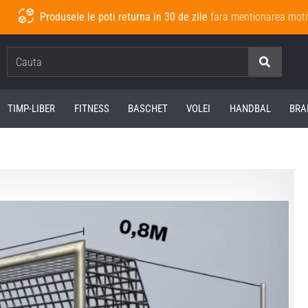
Produsele le poti returna in 30 de zile
fara mentionarea moti
Cauta
TIMP-LIBER
FITNESS
BASCHET
VOLEI
HANDBAL
BRA