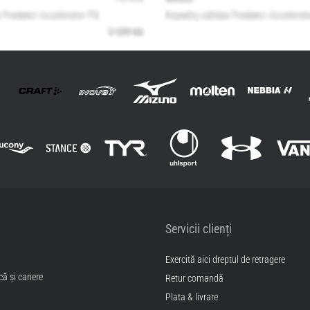
Servicii clienți
Exercită aici dreptul de retragere
ă și cariere
Retur comandă
Plata & livrare