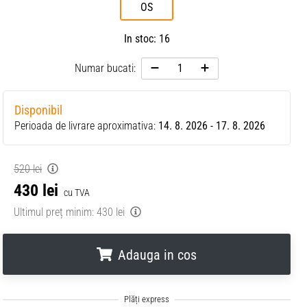
OS
In stoc: 16
Numar bucati:
Disponibil
Perioada de livrare aproximativa:
14. 8. 2026 - 17. 8. 2026
520 lei
430 lei
cu TVA
Ultimul preț minim:
430 lei
Adauga in cos
.
.
.