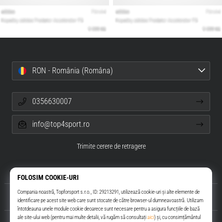
RON - România (Româna)
0356630007
info@top4sport.ro
Trimite cerere de retragere
Despre noi