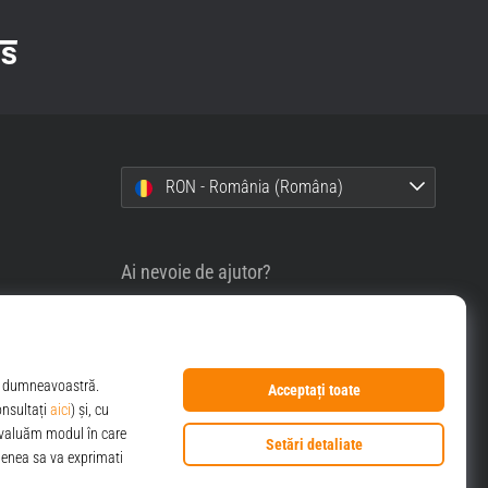
RON - România (Româna)
Ai nevoie de ajutor?
0356630007
info@top4sport.ro