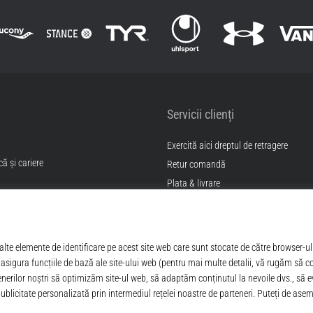
Servicii clienți
Exercită aici dreptul de retragere
ă și cariere
Retur comandă
Plata & livrare
Găseşte mărimea potrivită
itii
Contact
Intrebari frecvente
Politica de confidentialitate
ANPC