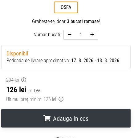
OSFA
Grabeste-te, doar
3 bucati ramase
!
Numar bucati:
Disponibil
Perioada de livrare aproximativa:
17. 8. 2026 - 18. 8. 2026
204 lei
126 lei
cu TVA
Ultimul preț minim:
126 lei
Adauga in cos
.
.
.