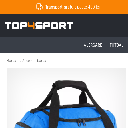
Transport gratuit
peste 400 lei
Top4Sport.ro
ALERGARE
FOTBAL
Barbati
Accesorii barbati