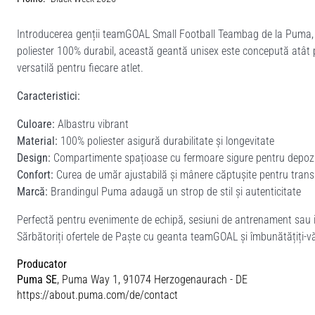
Introducerea genții teamGOAL Small Football Teambag de la Puma, co
poliester 100% durabil, această geantă unisex este concepută atât pe
versatilă pentru fiecare atlet.
Caracteristici:
Culoare:
Albastru vibrant
Material:
100% poliester asigură durabilitate și longevitate
Design:
Compartimente spațioase cu fermoare sigure pentru depozi
Confort:
Curea de umăr ajustabilă și mânere căptușite pentru trans
Marcă:
Brandingul Puma adaugă un strop de stil și autenticitate
Perfectă pentru evenimente de echipă, sesiuni de antrenament sau ie
Sărbătoriți ofertele de Paște cu geanta teamGOAL și îmbunătățiți-v
Producator
Puma SE
, Puma Way 1, 91074 Herzogenaurach - DE
https://about.puma.com/de/contact