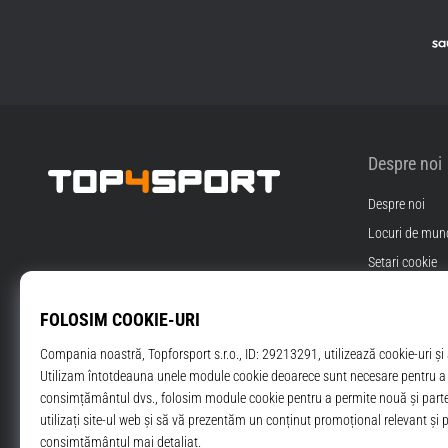
Despre noi
Despre noi
Top4Sport.ro
Locuri de munc
Setari cookie
Termeni si Cond