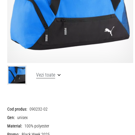
Vezi toate
Cod produs:
090232-02
Gen:
unisex
Material:
100% polyester
Promo:
Black Week 2025