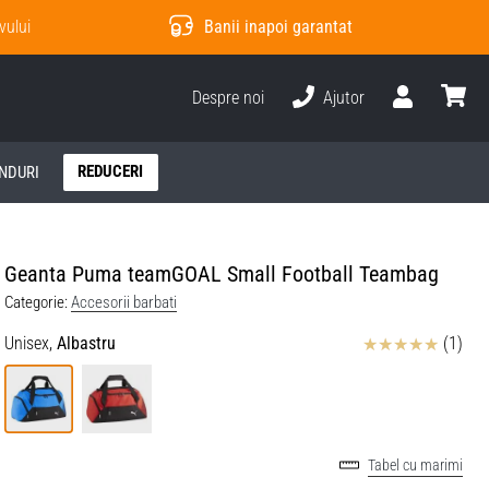
vului
Banii inapoi garantat
Despre noi
Ajutor
Utilizator
Cos
REDUCERI
NDURI
Geanta Puma teamGOAL Small Football Teambag
Categorie:
Accesorii barbati
Review
Unisex,
Albastru
(1)
Tabel cu marimi