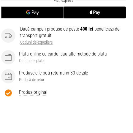
Dacă cumperi produse de peste
400 lei
beneficiezi de
transport gratuit
Optiuni de expediere
Plata online cu cardul sau alte metode de plata
Optiuni de plata
Produsele le poti returna in 30 de zile
Politică de retur
Produs original