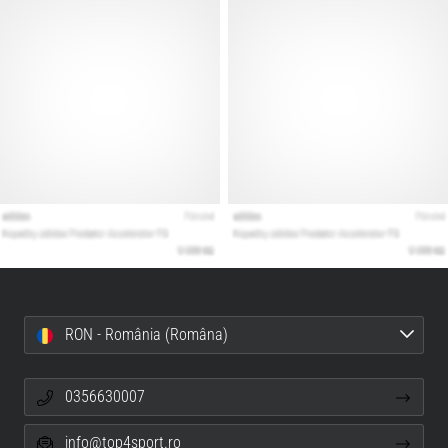
RON - România (Româna)
0356630007
info@top4sport.ro