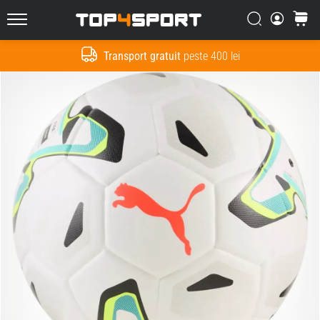
Căutare
Cos
Top4Sport.ro
Transport gratuit
peste 400 lei
Cauta