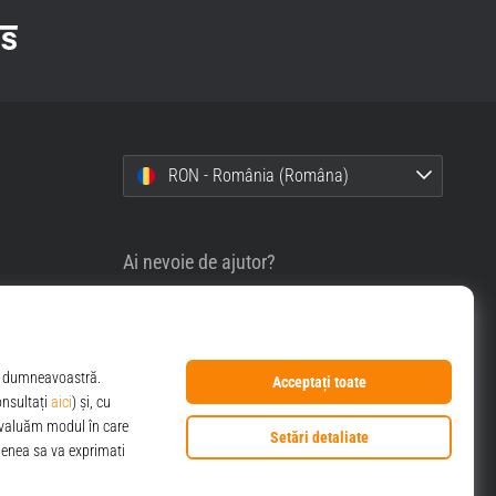
RON - România (Româna)
Ai nevoie de ajutor?
0356630007
info@top4sport.ro