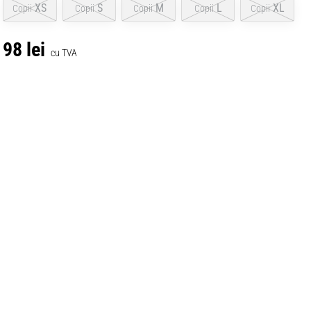
XS
S
M
L
XL
Copii
Copii
Copii
Copii
Copii
98 lei
cu TVA