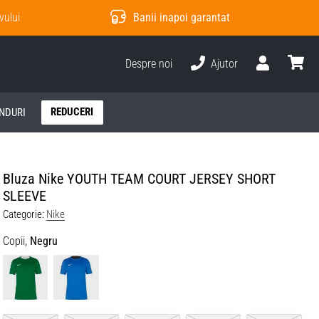
vului
Banii inapoi garantat
Despre noi
Ajutor
Utilizator
Cos
REDUCERI
NDURI
Bluza Nike YOUTH TEAM COURT JERSEY SHORT
SLEEVE
Categorie:
Nike
Copii,
Negru