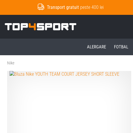
Transport gratuit
peste 400 lei
Top4Sport.ro
ALERGARE
FOTBAL
Nike