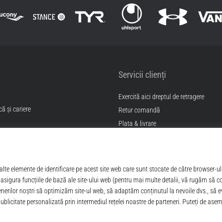
Servicii clienți
Exercită aici dreptul de retragere
ă și cariere
Retur comandă
Plata & livrare
Găseşte mărimea potrivită
itii
Contact
Intrebari frecvente
Politica de confidentialitate
ANPC