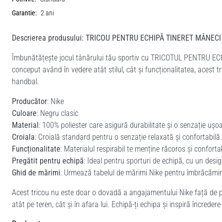
Garantie:
2 ani
Descrierea produsului: TRICOU PENTRU ECHIPĂ TINERET MÂNECI
Îmbunătățește jocul tânărului tău sportiv cu TRICOTUL PENTRU EC
conceput având în vedere atât stilul, cât și funcționalitatea, acest t
handbal.
Producător
: Nike
Culoare
: Negru clasic
Material
: 100% poliester care asigură durabilitate și o senzație ușo
Croiala
: Croială standard pentru o senzație relaxată și confortabilă.
Funcționalitate
: Materialul respirabil te menține răcoros și confortab
Pregătit pentru echipă
: Ideal pentru sporturi de echipă, cu un desi
Ghid de mărimi
: Urmează tabelul de mărimi Nike pentru îmbrăcămint
Acest tricou nu este doar o dovadă a angajamentului Nike față de perf
atât pe teren, cât și în afara lui. Echipă-ți echipa și inspiră încreder