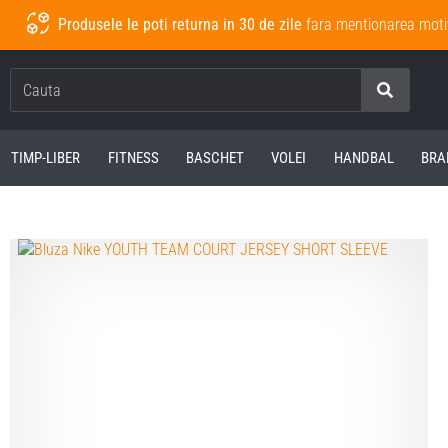
Produsele le poti returna in 30 de zile
fara mentionarea moti
Cauta
TIMP-LIBER
FITNESS
BASCHET
VOLEI
HANDBAL
BRA