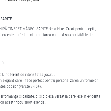
 SĂRITE
HIPĂ TINERET MÂNECI SĂRITE de la Nike. Creat pentru copii și
ricou este perfect pentru purtarea casuală sau activitățile de
ară.
il, indiferent de intensitatea jocului.
gn elegant care îl face perfect pentru personalizarea uniformelor.
ea copiilor (vârste 7-15+).
ormanță și calitate, ci și o piesă versatilă care iese în evidență
e cu acest tricou sport esențial.