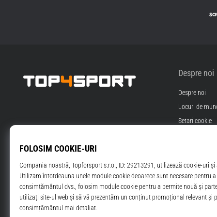
Despre noi
Despre noi
Top4Sport.ro
Locuri de munc
Setari cookie
Termeni si Cond