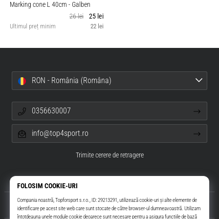
Marking cone L 40cm
- Galben
26 lei
25 lei
Ultimul preț minim
22 lei
RON - România (Româna)
0356630007
info@top4sport.ro
Trimite cerere de retragere
Despre noi