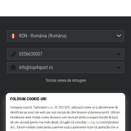
RON - România (Româna)
0356630007
info@top4sport.ro
Trimite cerere de retragere
Despre noi
Servicii clienți