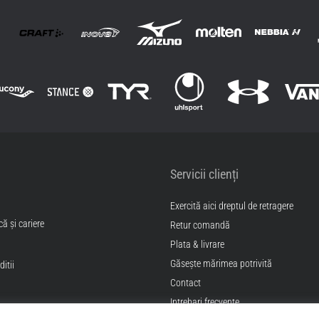
Servicii clienți
Exercită aici dreptul de retragere
ă și cariere
Retur comandă
Plata & livrare
Găseşte mărimea potrivită
itii
Contact
Intrebari frecvente