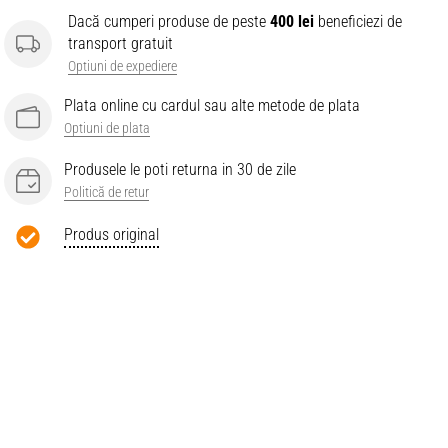
Dacă cumperi produse de peste
400 lei
beneficiezi de
transport gratuit
Optiuni de expediere
Plata online cu cardul sau alte metode de plata
Optiuni de plata
Produsele le poti returna in 30 de zile
Politică de retur
Produs original