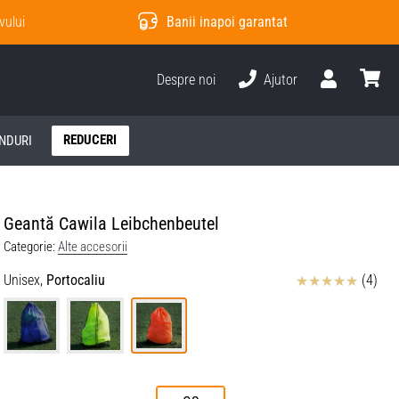
vului
Banii inapoi garantat
Despre noi
Ajutor
Utilizator
Cos
REDUCERI
NDURI
Geantă Cawila Leibchenbeutel
Categorie:
Alte accesorii
Review
Unisex,
Portocaliu
(4)