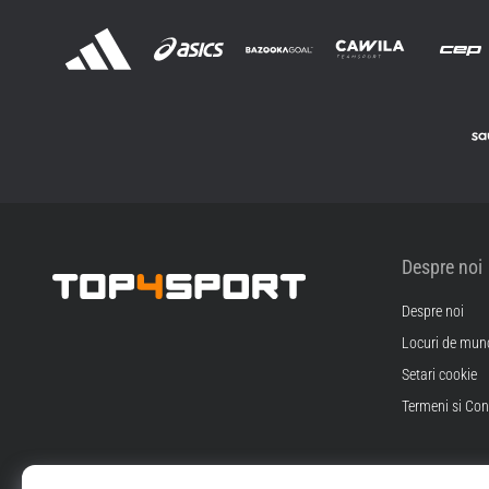
Despre noi
Despre noi
Top4Sport.ro
Locuri de munc
Setari cookie
Termeni si Cond