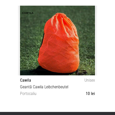
Cawila
Unisex
Geantă Cawila Leibchenbeutel
Portocaliu
10 lei
OS