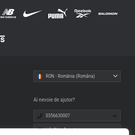
RON - România (Româna)
Ai nevoie de ajutor?
0356630007
info@top4sport.ro