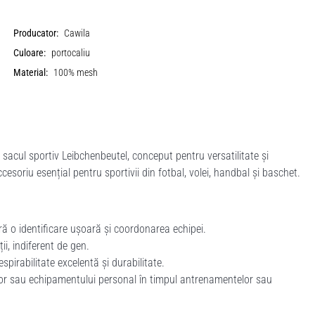
Producator:
Cawila
Culoare:
portocaliu
Material:
100% mesh
acul sportiv Leibchenbeutel, conceput pentru versatilitate și
cesoriu esențial pentru sportivii din fotbal, volei, handbal și baschet.
ă o identificare ușoară și coordonarea echipei.
ții, indiferent de gen.
pirabilitate excelentă și durabilitate.
elor sau echipamentului personal în timpul antrenamentelor sau