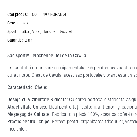
Cod produs:
1000614971-ORANGE
Gen:
unisex
Sport:
Fotbal, Volei, Handbal, Baschet
Garantie:
2 ani
Sac sportiv Leibchenbeutel de la Cawila
Îmbunătățiți organizarea echipamentului echipei dumneavoastră cu s
durabilitate. Creat de Cawila, acest sac portocalie vibrant este un ac
Caracteristici Cheie:
Design cu Vizibilitate Ridicată:
Culoarea portocalie stridentă asigur
Atractivitate Unisex:
Ideal pentru toți jucătorii, antrenorii și pasiona
Meșteșug de Calitate:
Fabricat din plasă 100%, acest sac oferă o res
Practic pentru Echipe:
Perfect pentru organizarea tricourilor, vest
meciurilor.