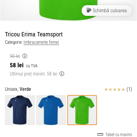
Schimbă culoarea
Tricou Erima Teamsport
Categorie:
Imbracaminte femei
90 lei
58 lei
cu TVA
Ultimul preț minim:
58 lei
Review
Unisex,
Verde
(1)
Tabel cu marimi