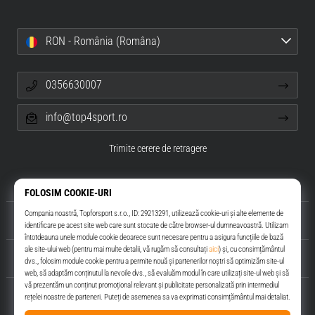
RON - România (Româna)
0356630007
info@top4sport.ro
Trimite cerere de retragere
Despre noi
Servicii clienți