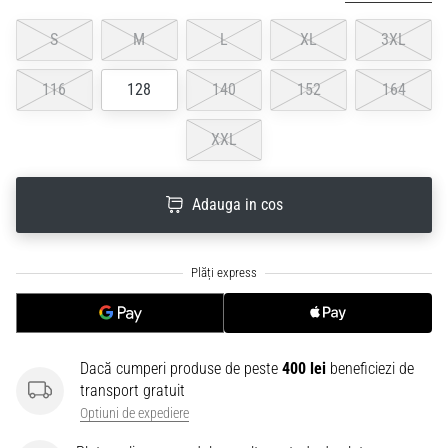
S
M
L
XL
3XL
116
128
140
152
164
XXL
Adauga in cos
Dacă cumperi produse de peste
400 lei
beneficiezi de
transport gratuit
Optiuni de expediere