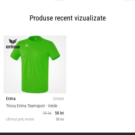
Produse recent vizualizate
Erima
Unisex
Tricou Erima Teamsport
- Verde
90 lei
58 lei
Ultimul preț minim
58 lei