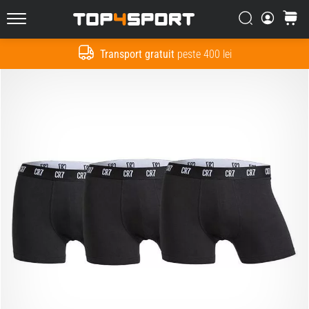
Căutare
Cos
Top4Sport.ro
Transport gratuit
peste 400 lei
Cauta