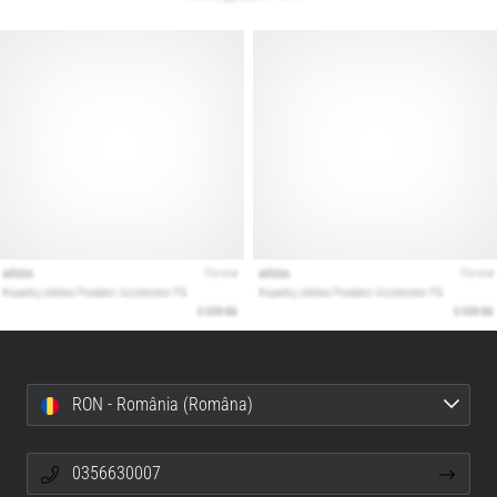
RON - România (Româna)
0356630007