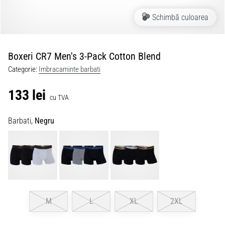
Schimbă culoarea
Boxeri CR7 Men's 3-Pack Cotton Blend
Categorie:
Imbracaminte barbati
133 lei
cu TVA
Barbati,
Negru
M
L
XL
2XL