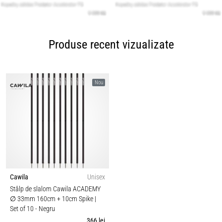
Produse recent vizualizate
Nou
Cawila
Unisex
Stâlp de slalom Cawila ACADEMY
∅ 33mm 160cm + 10cm Spike |
Set of 10
- Negru
366 lei