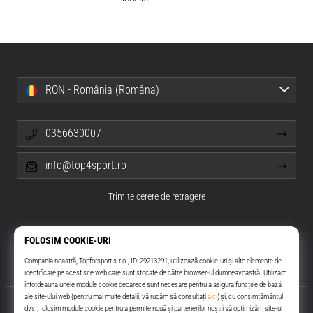
RON - România (Româna)
0356630007
info@top4sport.ro
Trimite cerere de retragere
Despre noi
Servicii clienți