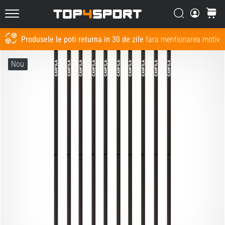
Căutare
Cos
Top4Sport.ro
Produsele le poti returna in 30 de zile
fara mentionarea motivul
Cauta
Nou