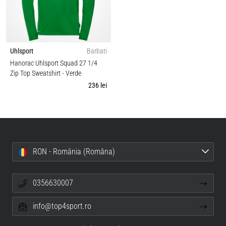
Uhlsport
Barbati
Hanorac Uhlsport Squad 27 1/4
Zip Top Sweatshirt
- Verde
236 lei
RON - România (Româna)
0356630007
info@top4sport.ro