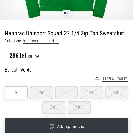
Hanorac Uhlsport Squad 27 1/4 Zip Top Sweatshirt
Categorie:
Imbracaminte barbati
236 lei
cu TVA
Barbati,
Verde
Tabel cu marimi
S
M
L
XL
XXL
3XL
4XL
Adauga in cos