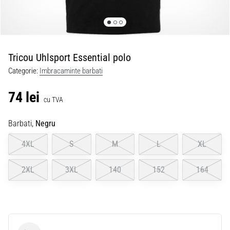
Tricou Uhlsport Essential polo
Categorie:
Imbracaminte barbati
74 lei
cu TVA
Barbati,
Negru
4XL
S
M
L
XL
2XL
3XL
140
152
164