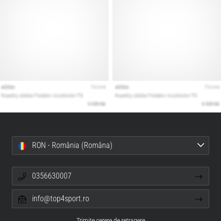
RON - România (Româna)
0356630007
info@top4sport.ro
Trimite cerere de retragere