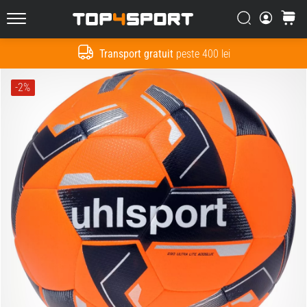
Căutare
Cos
Top4Sport.ro
Transport gratuit
peste 400 lei
Cauta
-2%