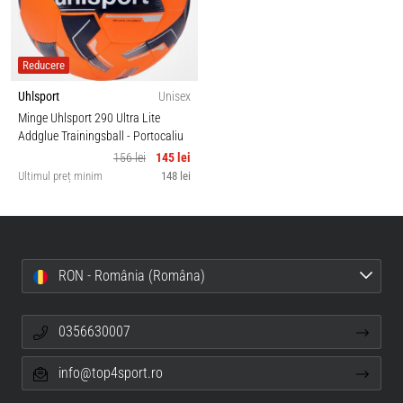
Reducere
Uhlsport
Unisex
Minge Uhlsport 290 Ultra Lite
Addglue Trainingsball
- Portocaliu
156 lei
145 lei
Ultimul preț minim
148 lei
RON - România (Româna)
0356630007
info@top4sport.ro