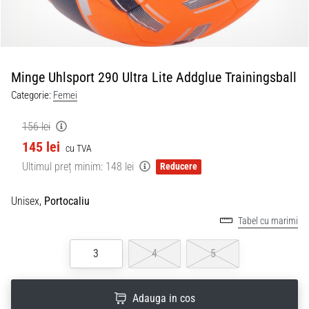
Minge Uhlsport 290 Ultra Lite Addglue Trainingsball
Categorie:
Femei
156 lei
145 lei
cu TVA
Ultimul preț minim:
148 lei
Reducere
Unisex,
Portocaliu
Tabel cu marimi
3
4
5
Adauga in cos