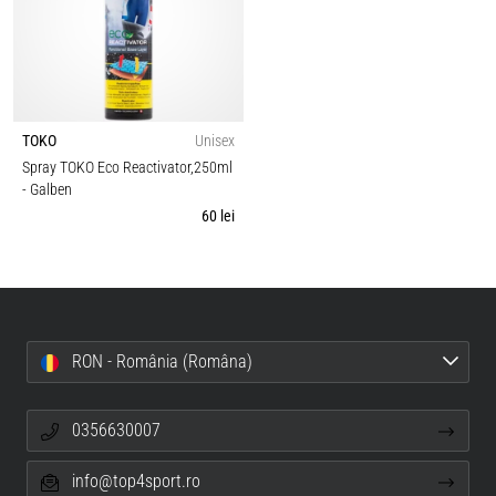
TOKO
Unisex
Spray TOKO Eco Reactivator,250ml
- Galben
60 lei
RON - România (Româna)
0356630007
info@top4sport.ro