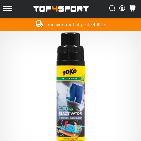
Căutare
Cos
Top4Sport.ro
Transport gratuit
peste 400 lei
Cauta