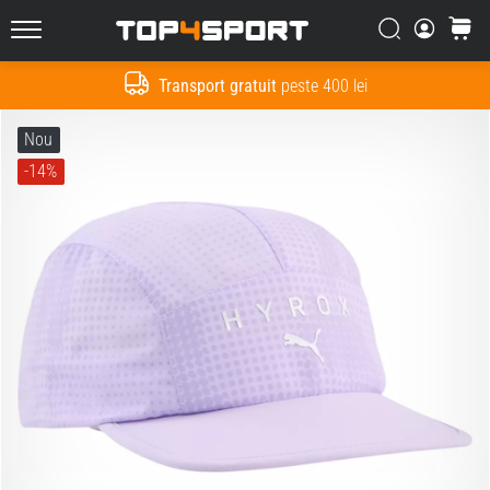
Căutare
Cos
Top4Sport.ro
Transport gratuit
peste 400 lei
Cauta
Nou
-14%