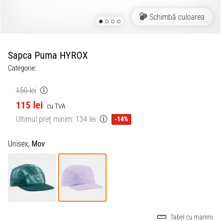
Schimbă culoarea
Sapca Puma HYROX
Categorie:
150 lei
115 lei
cu TVA
Ultimul preț minim:
134 lei
-14%
Unisex,
Mov
Tabel cu marimi