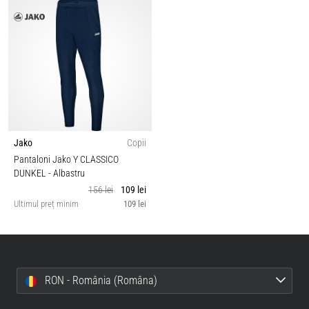
Jako
Copii
Pantaloni Jako Y CLASSICO
DUNKEL
- Albastru
156 lei
109 lei
Ultimul preț minim
109 lei
RON - România (Româna)