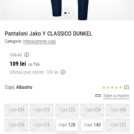
Pantaloni Jako Y CLASSICO DUNKEL
Categorie:
Imbracaminte copii
156 lei
109 lei
cu TVA
Ultimul preț minim:
109 lei
Review
Copii,
Albastru
(2)
Tabel cu marimi
104
110
122
134
146
Copii
Copii
Copii
Copii
Copii
158
116
128
140
152
Copii
Copii
Copii
Copii
Copii