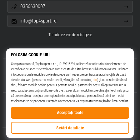
0356630007
info@top4sport.ro
Trimite cerere de retragere
Despre noi
Servicii clienți
Top4Sport.ro
© 2010 – 2026
Top4Sport.ro