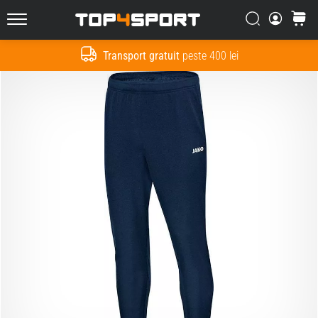
Căutare
Cos
Top4Sport.ro
Transport gratuit
peste 400 lei
Cauta