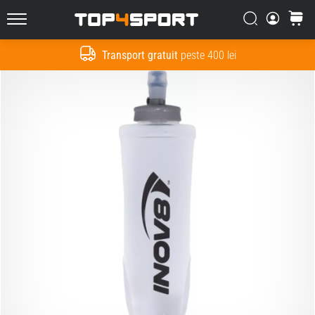
Căutare
Cos
Top4Sport.ro
Transport gratuit
peste 400 lei
Cauta