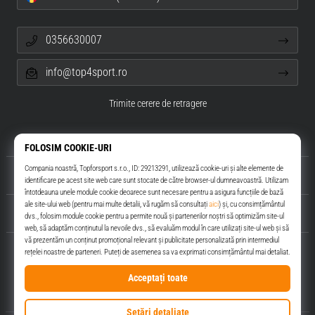
0356630007
info@top4sport.ro
Trimite cerere de retragere
Despre noi
Servicii clienți
Top4Sport.ro