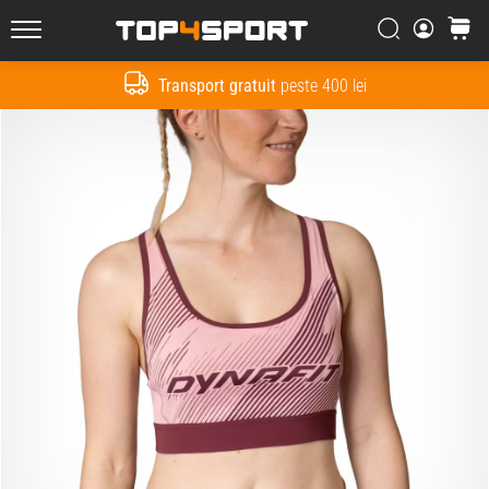
Căutare
Cos
Top4Sport.ro
Transport gratuit
peste 400 lei
Cauta