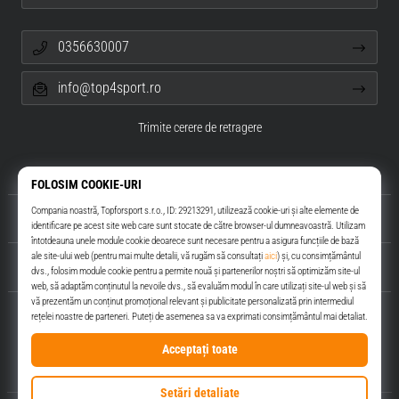
0356630007
info@top4sport.ro
Trimite cerere de retragere
Despre noi
Servicii clienți
Top4Sport.ro