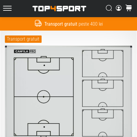
Căutare
Cos
Top4Sport.ro
Transport gratuit
peste 400 lei
Cauta
Transport gratuit