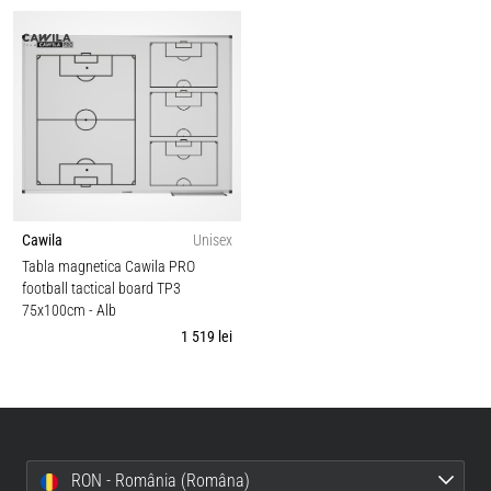
Cawila
Unisex
Tabla magnetica Cawila PRO
football tactical board TP3
75x100cm
- Alb
1 519 lei
RON - România (Româna)