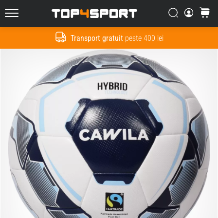
Căutare
Cos
Top4Sport.ro
Transport gratuit
peste 400 lei
Cauta