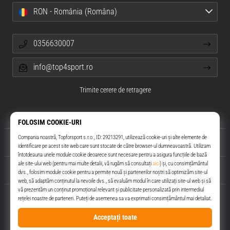
RON - România (Româna)
0356630007
info@top4sport.ro
Trimite cerere de retragere
Despre noi
Servicii clienți