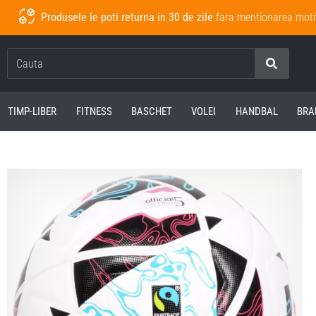
Produsele le poti returna in 30 de zile
fara mentionarea moti
Cauta
TIMP-LIBER
FITNESS
BASCHET
VOLEI
HANDBAL
BRA