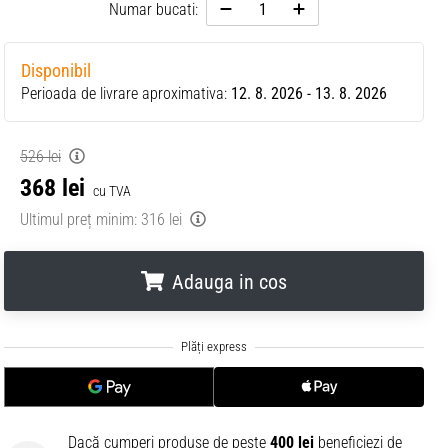
Numar bucati:
Disponibil
Perioada de livrare aproximativa:
12. 8. 2026 - 13. 8. 2026
526 lei
368 lei
cu TVA
Ultimul preț minim:
316 lei
Adauga in cos
.
.
.
Dacă cumperi produse de peste
400 lei
beneficiezi de