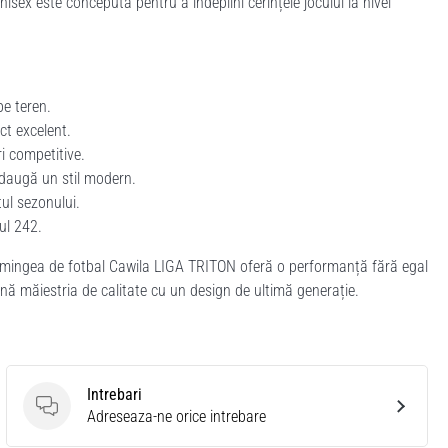
ex este concepută pentru a îndeplini cerințele jocului la nivel
pe teren.
ct excelent.
i competitive.
adaugă un stil modern.
ul sezonului.
ul 242.
, mingea de fotbal Cawila LIGA TRITON oferă o performanță fără egal
nă măiestria de calitate cu un design de ultimă generație.
Intrebari
Intrebari
Adreseaza-ne orice intrebare