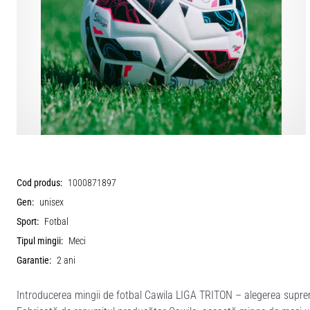
Cod produs:
1000871897
Gen:
unisex
Sport:
Fotbal
Tipul mingii:
Meci
Garantie:
2 ani
Introducerea mingii de fotbal Cawila LIGA TRITON – alegerea suprem