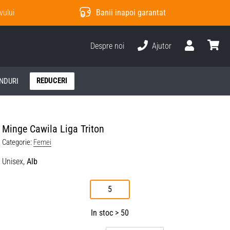
vului
Banii inapoi garantat
Despre noi
Ajutor
Utilizator
Cos
REDUCERI
NDURI
Minge Cawila Liga Triton
Categorie:
Femei
Unisex,
Alb
5
In stoc > 50