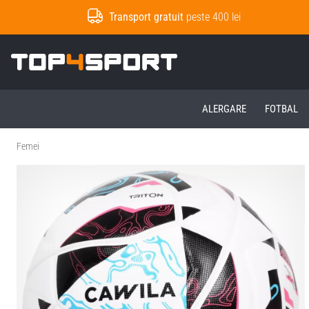
Transport gratuit
peste 400 lei
Top4Sport.ro
ALERGARE
FOTBAL
Femei