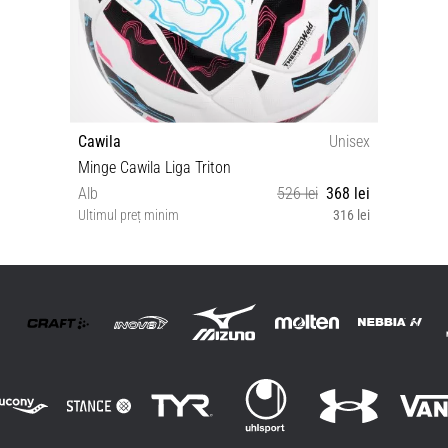
Cawila
Unisex
Minge Cawila Liga Triton
Alb
526 lei
368 lei
Ultimul preț minim
316 lei
5