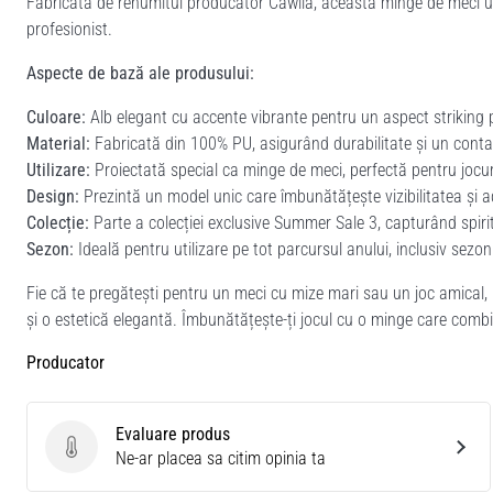
Fabricată de renumitul producător Cawila, această minge de meci unis
profesionist.
Aspecte de bază ale produsului:
Culoare:
Alb elegant cu accente vibrante pentru un aspect striking 
Material:
Fabricată din 100% PU, asigurând durabilitate și un conta
Utilizare:
Proiectată special ca minge de meci, perfectă pentru jocur
Design:
Prezintă un model unic care îmbunătățește vizibilitatea și 
Colecție:
Parte a colecției exclusive Summer Sale 3, capturând spirit
Sezon:
Ideală pentru utilizare pe tot parcursul anului, inclusiv sezon
Fie că te pregătești pentru un meci cu mize mari sau un joc amical
și o estetică elegantă. Îmbunătățește-ți jocul cu o minge care combi
Producator
Evaluare produs
Evaluare produs
Ne-ar placea sa citim opinia ta