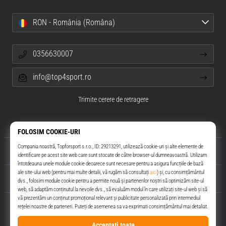
RON - România (Româna)
0356630007
info@top4sport.ro
Trimite cerere de retragere
Despre noi
Servicii clienți