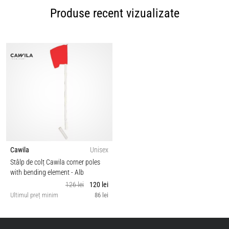
Produse recent vizualizate
Cawila
Unisex
Stâlp de colț Cawila corner poles
with bending element
- Alb
126 lei
120 lei
Ultimul preț minim
86 lei