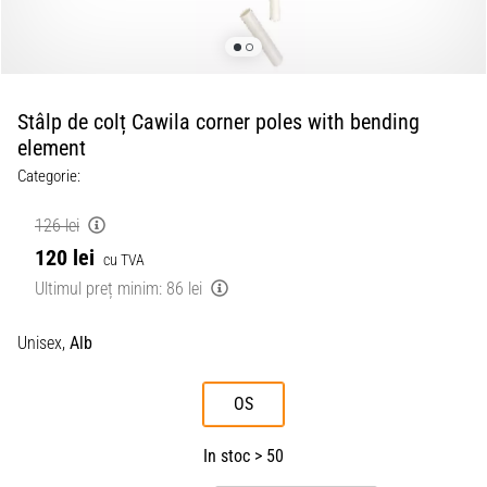
Stâlp de colț Cawila corner poles with bending
element
Categorie:
126 lei
120 lei
cu TVA
Ultimul preț minim:
86 lei
Unisex,
Alb
OS
In stoc > 50