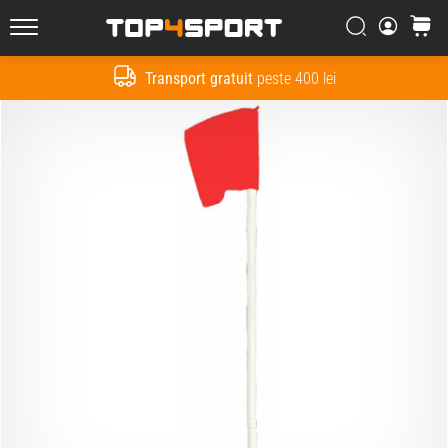
Căutare
Cos
Top4Sport.ro
Transport gratuit
peste 400 lei
Cauta