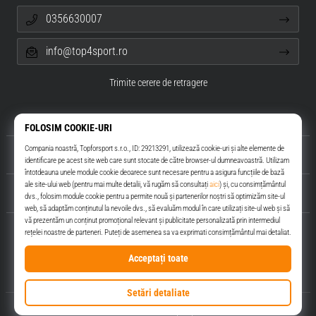
0356630007
info@top4sport.ro
Trimite cerere de retragere
Despre noi
Servicii clienți
Top4Sport.ro
© 2010 – 2026
Top4Sport.ro