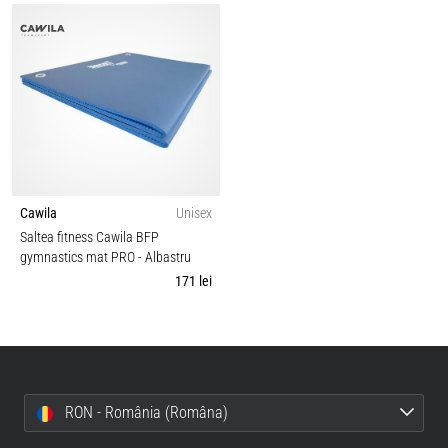
Cawila
Unisex
Saltea fitness Cawila BFP
gymnastics mat PRO
- Albastru
171 lei
RON - România (Româna)