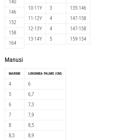
140
10-11Y
3
135-146
146
11-12Y
4
147-158
152
12-13Y
4
147-158
158
13-14Y
5
159-154
164
Manusi
MARIME
LUNGIMEA PALMEI (CM)
4
6
5
6,7
6
7,3
7
7,9
8
8,5
8,5
8,9