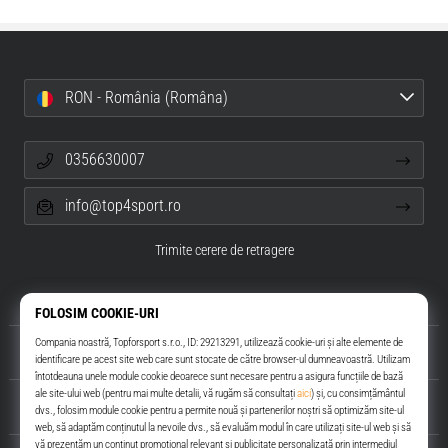
RON - România (Româna)
0356630007
info@top4sport.ro
Trimite cerere de retragere
Despre noi
Servicii clienți