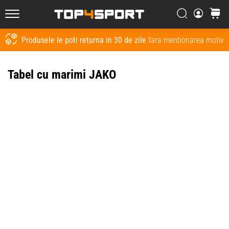
Căutare
Cos
Top4Sport.ro
Produsele le poti returna in 30 de zile
fara mentionarea motivul
Cauta
Tabel cu marimi JAKO