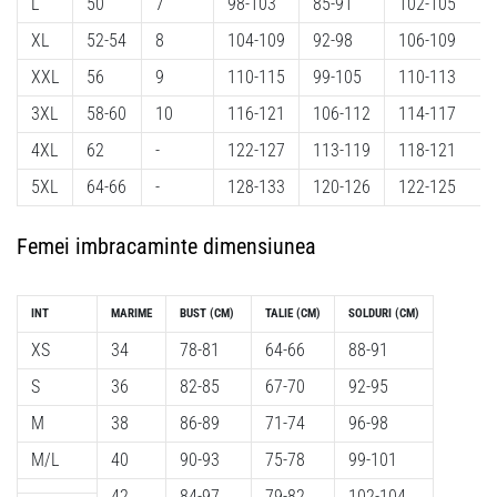
L
50
7
98-103
85-91
102-105
XL
52-54
8
104-109
92-98
106-109
XXL
56
9
110-115
99-105
110-113
3XL
58-60
10
116-121
106-112
114-117
4XL
62
-
122-127
113-119
118-121
5XL
64-66
-
128-133
120-126
122-125
Femei imbracaminte dimensiunea
INT
MARIME
BUST (CM)
TALIE (CM)
SOLDURI (CM)
XS
34
78-81
64-66
88-91
S
36
82-85
67-70
92-95
M
38
86-89
71-74
96-98
M/L
40
90-93
75-78
99-101
42
84-97
79-82
102-104