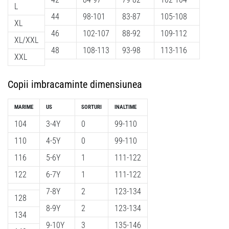
L
44
98-101
83-87
105-108
XL
46
102-107
88-92
109-112
XL/XXL
48
108-113
93-98
113-116
XXL
Copii imbracaminte dimensiunea
MARIME
US
SORTURI
INALTIME
104
3-4Y
0
99-110
110
4-5Y
0
99-110
116
5-6Y
1
111-122
122
6-7Y
1
111-122
7-8Y
2
123-134
128
8-9Y
2
123-134
134
9-10Y
3
135-146