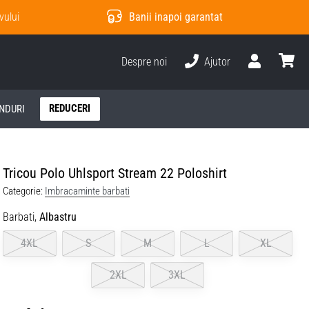
vului
Banii inapoi garantat
Despre noi
Ajutor
Utilizator
Cos
REDUCERI
NDURI
Tricou Polo Uhlsport Stream 22 Poloshirt
Categorie:
Imbracaminte barbati
Barbati,
Albastru
4XL
S
M
L
XL
2XL
3XL