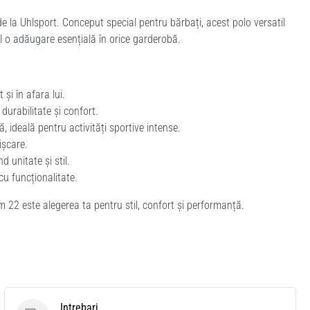
e la Uhlsport. Conceput special pentru bărbați, acest polo versatil
-l o adăugare esențială în orice garderobă.
și în afara lui.
urabilitate și confort.
, ideală pentru activități sportive intense.
ișcare.
 unitate și stil.
u funcționalitate.
m 22 este alegerea ta pentru stil, confort și performanță.
Intrebari