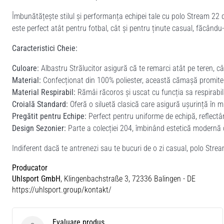
Îmbunătățește stilul și performanța echipei tale cu polo Stream 22 d
este perfect atât pentru fotbal, cât și pentru ținute casual, făcându
Caracteristici Cheie:
Culoare:
Albastru Strălucitor asigură că te remarci atât pe teren, cât 
Material:
Confecționat din 100% poliester, această cămașă promite d
Material Respirabil:
Rămâi răcoros și uscat cu funcția sa respirabilă
Croială Standard:
Oferă o siluetă clasică care asigură ușurință în m
Pregătit pentru Echipe:
Perfect pentru uniforme de echipă, reflectând
Design Sezonier:
Parte a colecției 204, îmbinând estetică modernă c
Indiferent dacă te antrenezi sau te bucuri de o zi casual, polo Strea
Producator
Uhlsport GmbH
, Klingenbachstraße 3, 72336 Balingen - DE
https://uhlsport.group/kontakt/
Evaluare produs