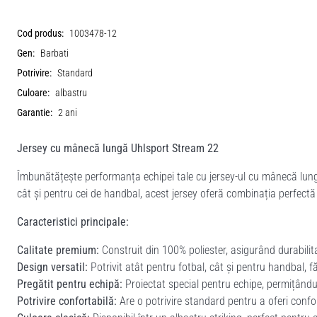
Cod produs:
1003478-12
Gen:
Barbati
Potrivire:
Standard
Culoare:
albastru
Garantie:
2 ani
Jersey cu mânecă lungă Uhlsport Stream 22
Îmbunătățește performanța echipei tale cu jersey-ul cu mânecă lungă
cât și pentru cei de handbal, acest jersey oferă combinația perfectă î
Caracteristici principale:
Calitate premium:
Construit din 100% poliester, asigurând durabilitat
Design versatil:
Potrivit atât pentru fotbal, cât și pentru handbal, fă
Pregătit pentru echipă:
Proiectat special pentru echipe, permițându-ț
Potrivire confortabilă:
Are o potrivire standard pentru a oferi confo