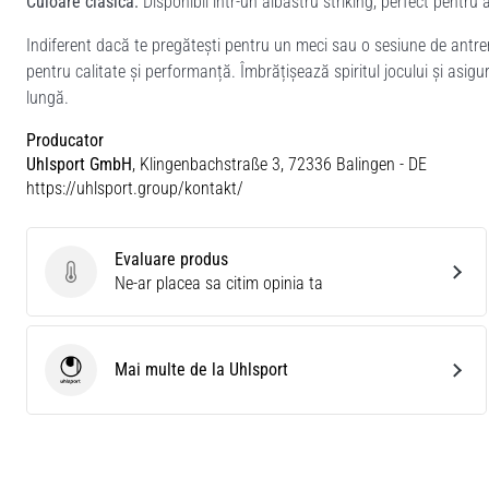
Culoare clasică:
Disponibil într-un albastru striking, perfect pentru a
Indiferent dacă te pregătești pentru un meci sau o sesiune de antr
pentru calitate și performanță. Îmbrățișează spiritul jocului și asi
lungă.
Producator
Uhlsport GmbH
, Klingenbachstraße 3, 72336 Balingen - DE
https://uhlsport.group/kontakt/
Evaluare produs
Evaluare produs
Ne-ar placea sa citim opinia ta
Mai multe de la Uhlsport
Uhlsport