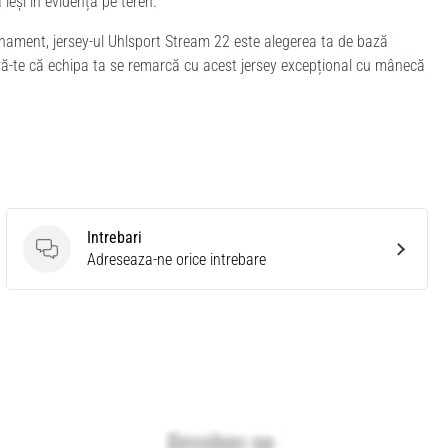
 ieși în evidență pe teren.
enament, jersey-ul Uhlsport Stream 22 este alegerea ta de bază
gură-te că echipa ta se remarcă cu acest jersey excepțional cu mânecă
Intrebari
Intrebari
Adreseaza-ne orice intrebare