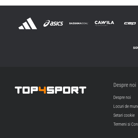
Despre noi
Despre noi
Top4Sport.ro
Locuri de munc
Setari cookie
Termeni si Cond