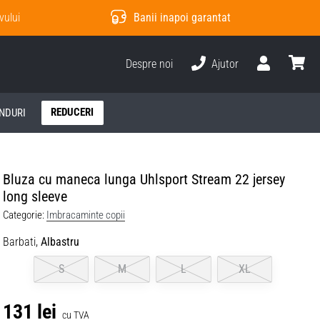
vului
Banii inapoi garantat
Despre noi
Ajutor
Utilizator
Cos
REDUCERI
NDURI
Bluza cu maneca lunga Uhlsport Stream 22 jersey
long sleeve
Categorie:
Imbracaminte copii
Barbati,
Albastru
S
M
L
XL
131 lei
cu TVA