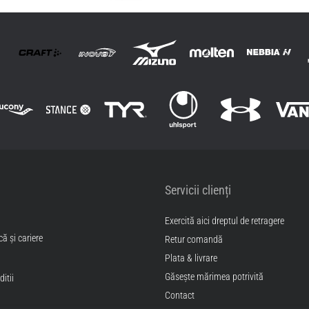
Servicii clienți
Exercită aici dreptul de retragere
ă și cariere
Retur comandă
Plata & livrare
Găseşte mărimea potrivită
itii
Contact