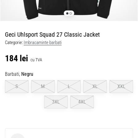
Geci Uhlsport Squad 27 Classic Jacket
Categorie:
Imbracaminte barbati
184 lei
cu TVA
Barbati,
Negru
S
M
L
XL
XXL
3XL
4XL