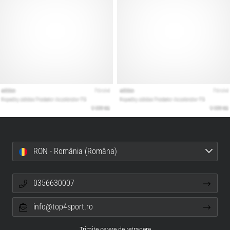
RON - România (Româna)
0356630007
info@top4sport.ro
Trimite cerere de retragere