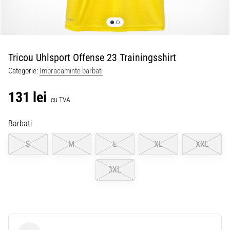
Tricou Uhlsport Offense 23 Trainingsshirt
Categorie:
Imbracaminte barbati
131 lei
cu TVA
Barbati
S
M
L
XL
XXL
3XL