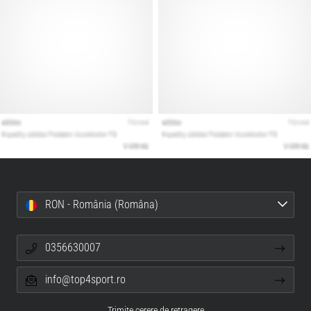
RON - România (Româna)
0356630007
info@top4sport.ro
Trimite cerere de retragere