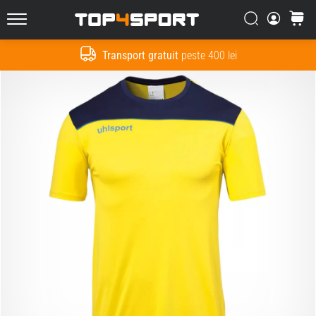
Căutare
Cos
Top4Sport.ro
Transport gratuit
peste 400 lei
Cauta