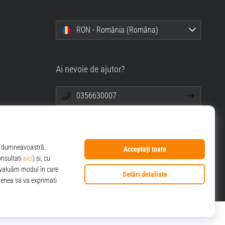
RON - România (Româna)
Ai nevoie de ajutor?
0356630007
info@top4sport.ro