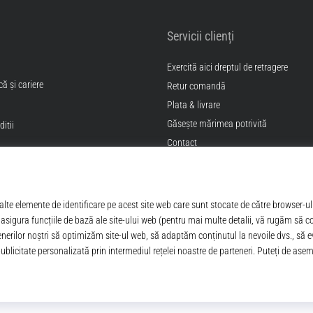
Servicii clienți
Exercită aici dreptul de retragere
ă și cariere
Retur comandă
Plata & livrare
Găseşte mărimea potrivită
itii
Contact
Intrebari frecvente
Politica de confidentialitate
ANPC
© 2010 – 2026
Top4Sport.ro