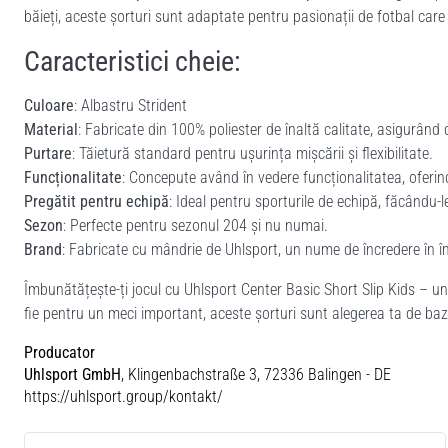
băieți, aceste șorturi sunt adaptate pentru pasionații de fotbal care c
Caracteristici cheie:
Culoare
: Albastru Strident
Material
: Fabricate din 100% poliester de înaltă calitate, asigurând d
Purtare
: Tăietură standard pentru ușurința mișcării și flexibilitate.
Funcționalitate
: Concepute având în vedere funcționalitatea, oferi
Pregătit pentru echipă
: Ideal pentru sporturile de echipă, făcându-le
Sezon
: Perfecte pentru sezonul 204 și nu numai.
Brand
: Fabricate cu mândrie de Uhlsport, un nume de încredere în 
Îmbunătățește-ți jocul cu Uhlsport Center Basic Short Slip Kids – u
fie pentru un meci important, aceste șorturi sunt alegerea ta de b
Producator
Uhlsport GmbH
, Klingenbachstraße 3, 72336 Balingen - DE
https://uhlsport.group/kontakt/