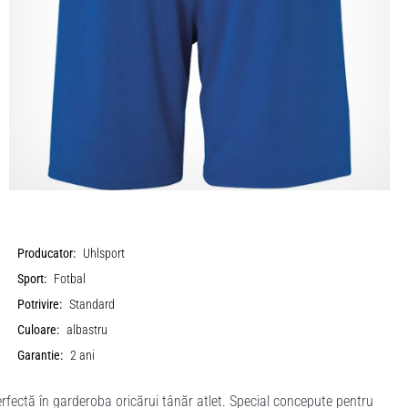
Producator:
Uhlsport
Sport:
Fotbal
Potrivire:
Standard
Culoare:
albastru
Garantie:
2 ani
fectă în garderoba oricărui tânăr atlet. Special concepute pentru