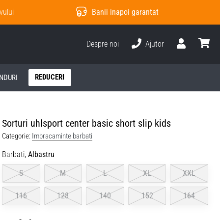
vului
Banii inapoi garantat
Despre noi
Ajutor
Utilizator
Cos
REDUCERI
NDURI
Sorturi uhlsport center basic short slip kids
Categorie:
Imbracaminte barbati
Barbati,
Albastru
S
M
L
XL
XXL
116
128
140
152
164