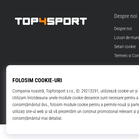
Despre noi
Despre noi
Top4Sport.ro
Locuri de munc
Setari cookie
Termeni si Cond