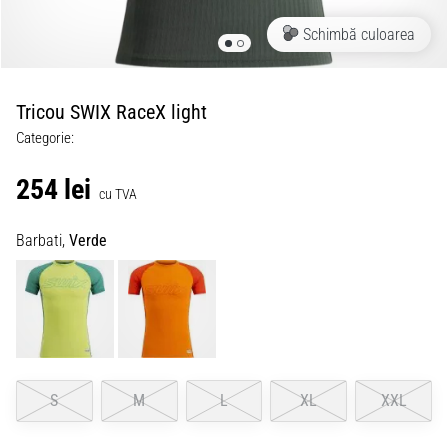
Schimbă culoarea
Tricou SWIX RaceX light
Categorie:
254 lei
cu TVA
Barbati,
Verde
S
M
L
XL
XXL