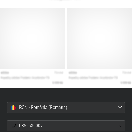
RON - România (Româna)
0356630007