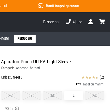
vului
Banii inapoi garantat
Despre noi
Ajutor
Utilizator
Cos
REDUCERI
NDURI
Aparatori Puma ULTRA Light Sleeve
Categorie:
Accesorii barbati
Review
Unisex,
Negru
(2)
Tabel cu marimi
XS
S
M
L
XL
90 lei