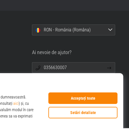
RON - România (Româna)
Ai nevoie de ajutor?
0356630007
info@top4sport.ro