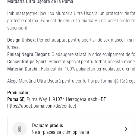
Murdăria Ultra Ușoară de la Puma
Îmbunătățește-ți jocul cu Murdăria Ultra Ușoară, un protector de fo
protecție optimă. Fabricat de renumita marcă Puma, acest protector
superioară.
Design Unisex:
Perfect adaptat pentru sportivii de sex masculin și f
lumea.
Finisaj Negru Elegant:
O adăugare stilată la orice echipament de fo
Concentrat pe Sport:
Proiectat special pentru fotbal, această mânec
Material Durabil:
Fabricat din 100% poliuretan termoplastic, oferind
Alege Murdăria Ultra Ușoară pentru confort și performanță fără egal
Producator
Puma SE
, Puma Way 1, 91074 Herzogenaurach - DE
https://about.puma.com/de/contact
Evaluare produs
Evaluare produs
Ne-ar placea sa citim opinia ta