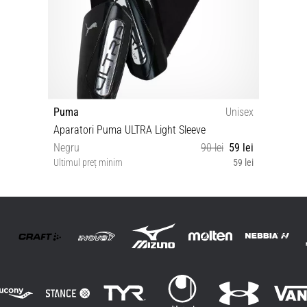
Puma
Unisex
Aparatori Puma ULTRA Light Sleeve
Negru
90 lei
59 lei
Ultimul preț minim
59 lei
L