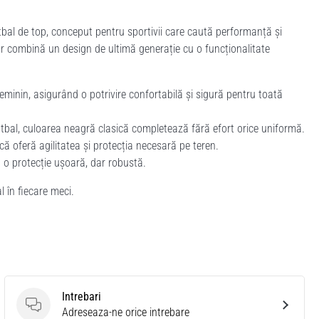
tbal de top, conceput pentru sportivii care caută performanță și
 combină un design de ultimă generație cu o funcționalitate
eminin, asigurând o potrivire confortabilă și sigură pentru toată
tbal, culoarea neagră clasică completează fără efort orice uniformă.
ă oferă agilitatea și protecția necesară pe teren.
 o protecție ușoară, dar robustă.
 în fiecare meci.
Intrebari
Intrebari
Adreseaza-ne orice intrebare