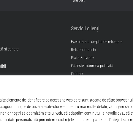
Servicii clienți
Exercită aici dreptul de retragere
ă și cariere
Retur comandă
Plata & livrare
Găseşte mărimea potrivită
itii
Contact
Intrebari frecvente
Politica de confidentialitate
ANPC
© 2010 – 2026
Top4Sport.ro