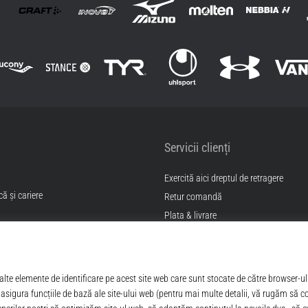
Servicii clienți
Exercită aici dreptul de retragere
ă și cariere
Retur comandă
Plata & livrare
Găseşte mărimea potrivită
itii
Contact
Intrebari frecvente
Politica de confidentialitate
ANPC