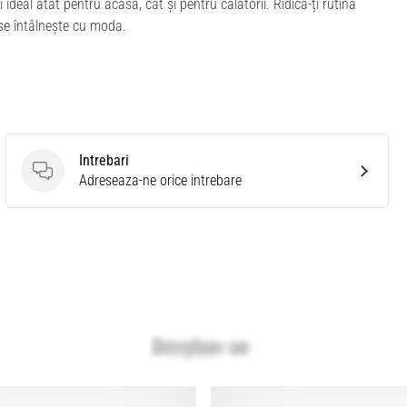
deal atât pentru acasă, cât și pentru călătorii. Ridică-ți rutina
se întâlnește cu moda.
Intrebari
Intrebari
Adreseaza-ne orice intrebare