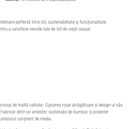
are perfectă între stil, sustenabilitate și funcționalitate.
ru a satisface nevoile tale de stil de viață casual.
rosop de înaltă calitate. Culoarea roșie atrăgătoare și design-ul său
ă. Fabricat dintr-un amestec sustenabil de bumbac și poliester
nsumatorul conștient de mediu.