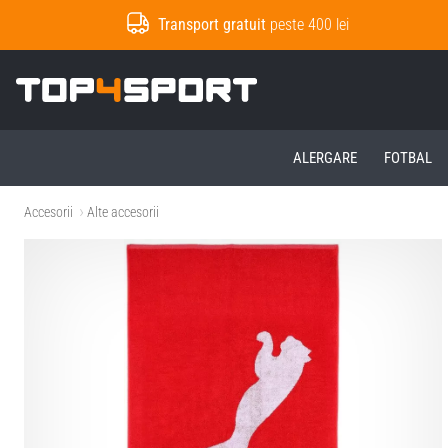
Transport gratuit
peste 400 lei
Top4Sport.ro
ALERGARE
FOTBAL
Accesorii
Alte accesorii