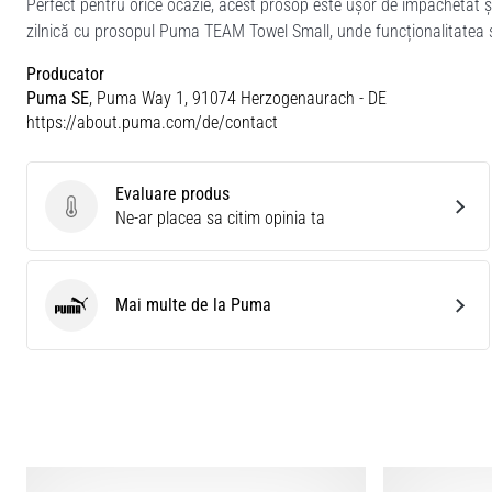
Perfect pentru orice ocazie, acest prosop este ușor de împachetat și i
zilnică cu prosopul Puma TEAM Towel Small, unde funcționalitatea 
Producator
Puma SE
, Puma Way 1, 91074 Herzogenaurach - DE
https://about.puma.com/de/contact
Evaluare produs
Evaluare produs
Ne-ar placea sa citim opinia ta
Mai multe de la Puma
Puma