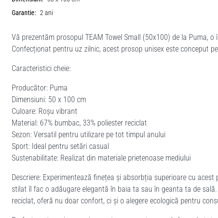
Garantie:
2 ani
Vă prezentăm prosopul TEAM Towel Small (50x100) de la Puma, o îmbin
Confecționat pentru uz zilnic, acest prosop unisex este conceput pent
Caracteristici cheie:
Producător: Puma
Dimensiuni: 50 x 100 cm
Culoare: Roșu vibrant
Material: 67% bumbac, 33% poliester reciclat
Sezon: Versatil pentru utilizare pe tot timpul anului
Sport: Ideal pentru setări casual
Sustenabilitate: Realizat din materiale prietenoase mediului
Descriere: Experimentează finețea și absorbția superioare cu acest p
stilat îl fac o adăugare elegantă în baia ta sau în geanta ta de sal
reciclat, oferă nu doar confort, ci și o alegere ecologică pentru co