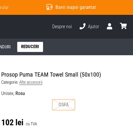
vului
Banii inapoi garantat
Despre noi
Ajutor
Utilizator
Cos
REDUCERI
NDURI
Prosop Puma TEAM Towel Small (50x100)
Categorie:
Alte accesorii
Unisex,
Rosu
OSFA
102 lei
cu TVA