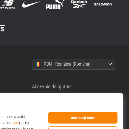
RON - România (Româna)
Ai nevoie de ajutor?
0356630007
info@top4sport.ro