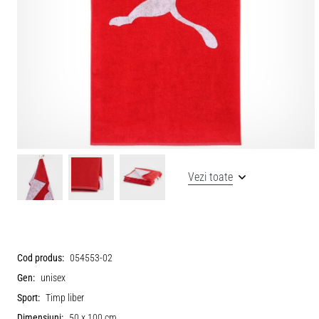
Vezi toate
Cod produs:
054553-02
Gen:
unisex
Sport:
Timp liber
Dimensiuni:
50 x 100 cm