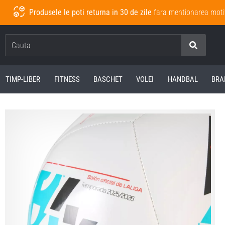
Produsele le poti returna in 30 de zile
fara mentionarea moti
Cauta
TIMP-LIBER
FITNESS
BASCHET
VOLEI
HANDBAL
BRA