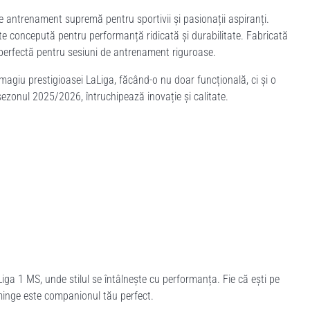
antrenament supremă pentru sportivii și pasionații aspiranți.
 concepută pentru performanță ridicată și durabilitate. Fabricată
 perfectă pentru sesiuni de antrenament riguroase.
agiu prestigioasei LaLiga, făcând-o nu doar funcțională, ci și o
ezonul 2025/2026, întruchipează inovație și calitate.
ga 1 MS, unde stilul se întâlnește cu performanța. Fie că ești pe
minge este companionul tău perfect.