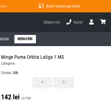
vului
Banii inapoi garantat
Despre noi
Ajutor
Utilizator
Cos
REDUCERI
NDURI
Minge Puma Orbita Laliga 1 MS
Categorie:
Unisex,
Alb
4
5
142 lei
cu TVA