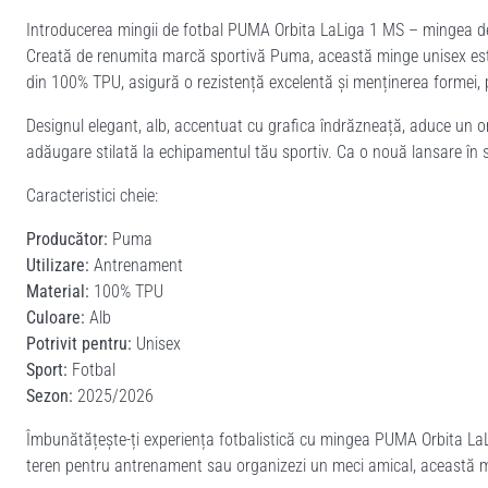
Introducerea mingii de fotbal PUMA Orbita LaLiga 1 MS – mingea de 
Creată de renumita marcă sportivă Puma, această minge unisex este
din 100% TPU, asigură o rezistență excelentă și menținerea formei,
Designul elegant, alb, accentuat cu grafica îndrăzneață, aduce un om
adăugare stilată la echipamentul tău sportiv. Ca o nouă lansare în s
Caracteristici cheie:
Producător:
Puma
Utilizare:
Antrenament
Material:
100% TPU
Culoare:
Alb
Potrivit pentru:
Unisex
Sport:
Fotbal
Sezon:
2025/2026
Îmbunătățește-ți experiența fotbalistică cu mingea PUMA Orbita LaLi
teren pentru antrenament sau organizezi un meci amical, această 