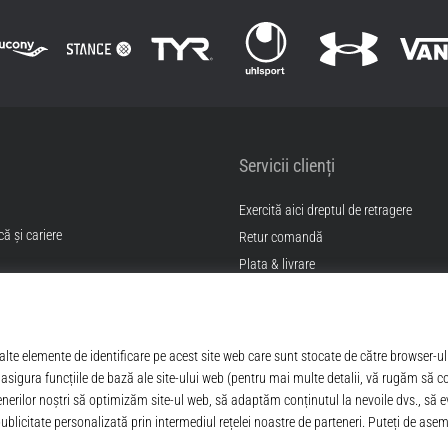
Servicii clienți
Exercită aici dreptul de retragere
ă și cariere
Retur comandă
Plata & livrare
Găseşte mărimea potrivită
itii
Contact
Intrebari frecvente
Politica de confidentialitate
ANPC