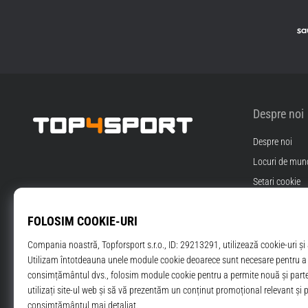
Despre noi
Despre noi
Top4Sport.ro
Locuri de munc
Setari cookie
Termeni si Cond