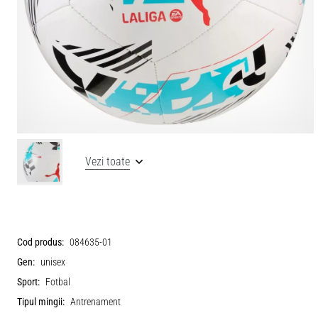
Vezi toate
Cod produs:
084635-01
Gen:
unisex
Sport:
Fotbal
Tipul mingii:
Antrenament