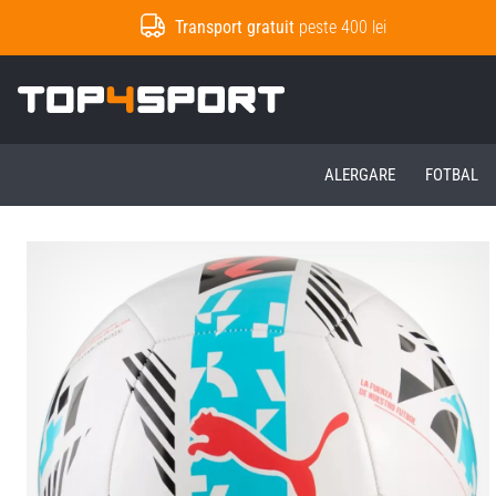
Transport gratuit
peste 400 lei
Top4Sport.ro
ALERGARE
FOTBAL