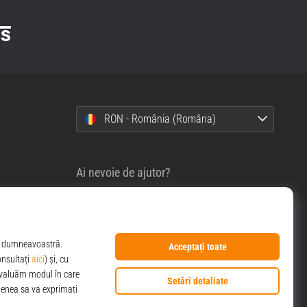
RON - România (Româna)
Ai nevoie de ajutor?
0356630007
info@top4sport.ro