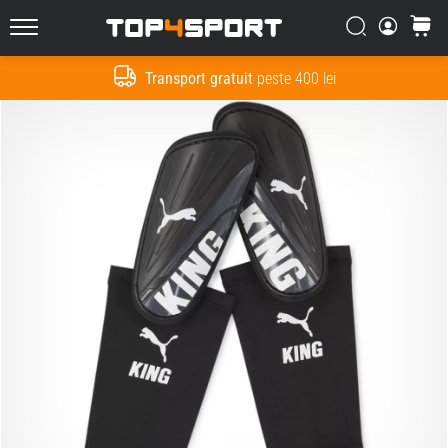
Căutare
Cos
Top4Sport.ro
Transport gratuit
peste 400 lei
Cauta