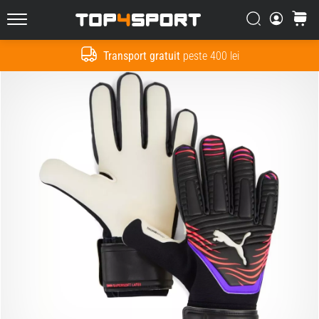
Căutare
Cos
Top4Sport.ro
Transport gratuit
peste 400 lei
Cauta