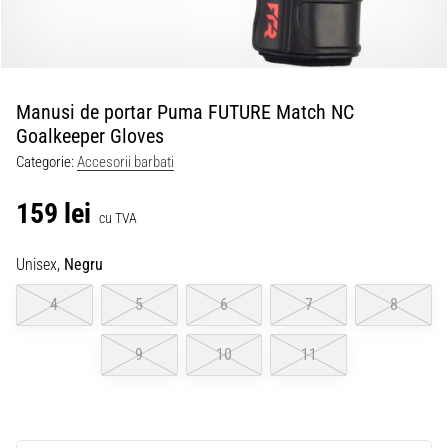
Manusi de portar Puma FUTURE Match NC
Goalkeeper Gloves
Categorie:
Accesorii barbati
159 lei
cu TVA
Unisex,
Negru
4
5
6
7
8
9
10
11