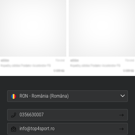
RON - România (Româna)
0356630007
info@top4sport.ro