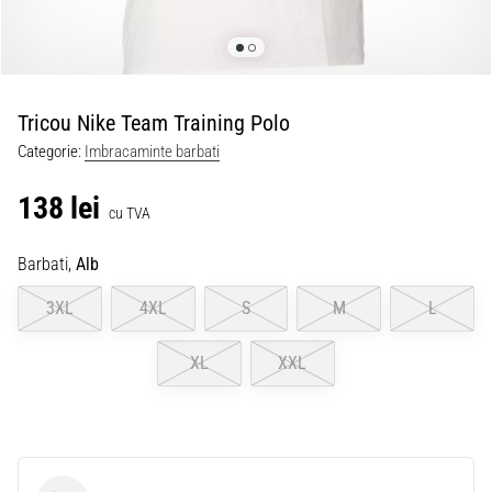
Tricou Nike Team Training Polo
Categorie:
Imbracaminte barbati
138 lei
cu TVA
Barbati,
Alb
3XL
4XL
S
M
L
XL
XXL