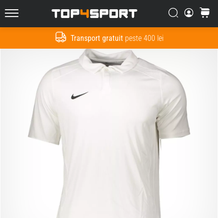
Căutare
Cos
Top4Sport.ro
Transport gratuit
peste 400 lei
Cauta