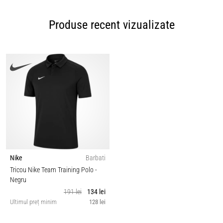
Produse recent vizualizate
Nike
Barbati
Tricou Nike Team Training Polo
-
Negru
191 lei
134 lei
Ultimul preț minim
128 lei