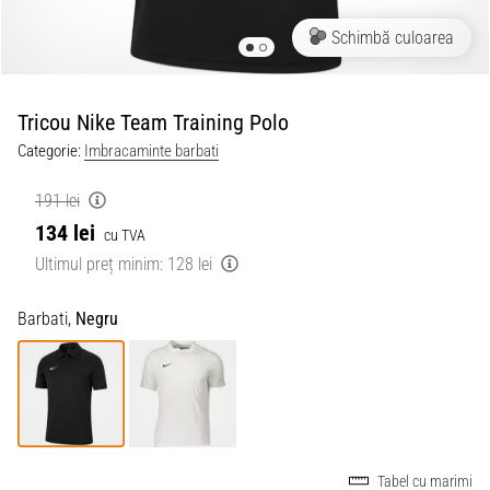
Schimbă culoarea
Tricou Nike Team Training Polo
Categorie:
Imbracaminte barbati
191 lei
134 lei
cu TVA
Ultimul preț minim:
128 lei
Barbati,
Negru
Tabel cu marimi