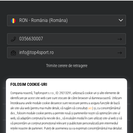
RON - România (Româna)
0356630007
info@top4sport.ro
Trimite cerere de retragere
Despre noi
Servicii clienți