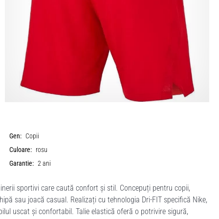
Gen:
Copii
Culoare:
rosu
Garantie:
2 ani
inerii sportivi care caută confort și stil. Concepuți pentru copii,
chipă sau joacă casual. Realizați cu tehnologia Dri-FIT specifică Nike,
l uscat și confortabil. Talie elastică oferă o potrivire sigură,