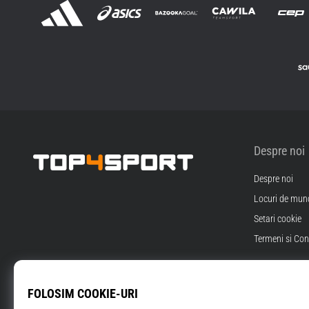
Despre noi
Despre noi
Top4Sport.ro
Locuri de munc
Setari cookie
Termeni si Cond