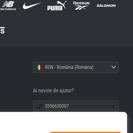
RON - România (Româna)
Ai nevoie de ajutor?
0356630007
info@top4sport.ro