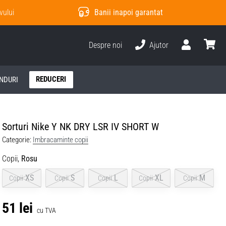
vului
Banii inapoi garantat
Despre noi
Ajutor
Utilizator
Cos
REDUCERI
NDURI
Sorturi Nike Y NK DRY LSR IV SHORT W
Categorie:
Imbracaminte copii
Copii,
Rosu
XS
S
L
XL
M
Copii
Copii
Copii
Copii
Copii
51 lei
cu TVA