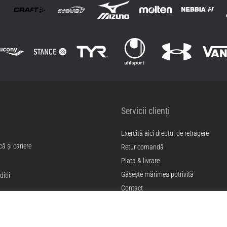
Servicii clienți
Exercită aici dreptul de retragere
ă și cariere
Retur comandă
Plata & livrare
Găseşte mărimea potrivită
itii
Contact
Intrebari frecvente
Politica de confidentialitate