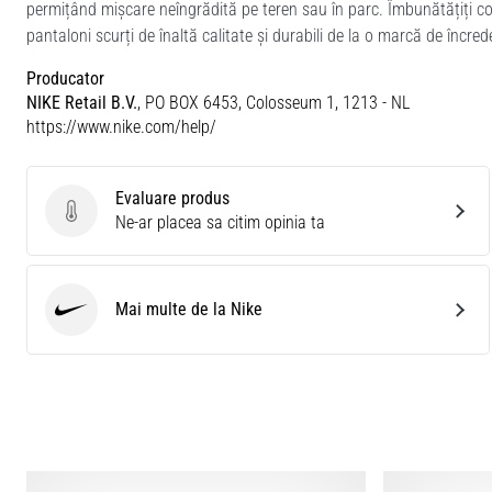
permițând mișcare neîngrădită pe teren sau în parc. Îmbunătățiți c
pantaloni scurți de înaltă calitate și durabili de la o marcă de încre
Producator
NIKE Retail B.V.
, PO BOX 6453, Colosseum 1, 1213 - NL
https://www.nike.com/help/
Evaluare produs
Evaluare produs
Ne-ar placea sa citim opinia ta
Mai multe de la Nike
Nike