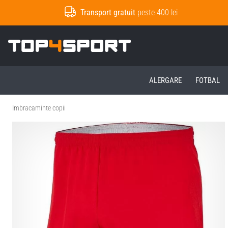
Transport gratuit
peste 400 lei
Top4Sport.ro
ALERGARE
FOTBAL
Imbracaminte copii