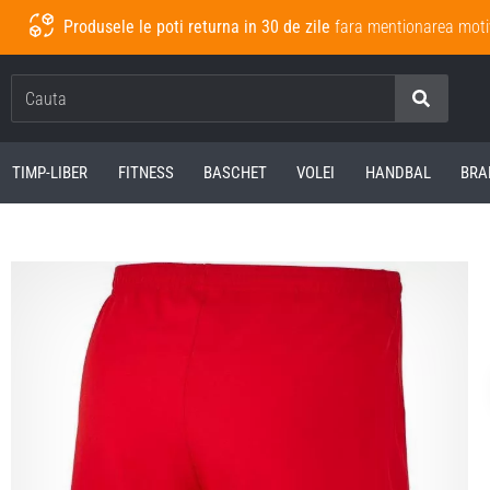
Produsele le poti returna in 30 de zile
fara mentionarea moti
Cauta
TIMP-LIBER
FITNESS
BASCHET
VOLEI
HANDBAL
BRA