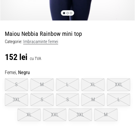
Maiou Nebbia Rainbow mini top
Categorie:
Imbracaminte femei
152 lei
cu TVA
Femei,
Negru
S
M
L
XL
XXL
3XL
S
S
M
L
XL
XXL
3XL
M