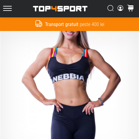
Căutare
Cos
Top4Sport.ro
Transport gratuit
peste 400 lei
Cauta