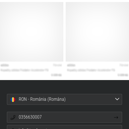
RON - România (Româna)
0356630007