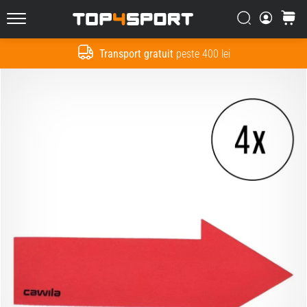
Căutare
Cos
Top4Sport.ro
Transport gratuit
peste 400 lei
Cauta