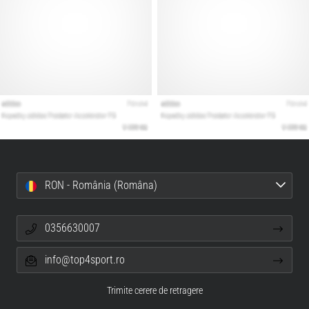
RON - România (Româna)
0356630007
info@top4sport.ro
Trimite cerere de retragere